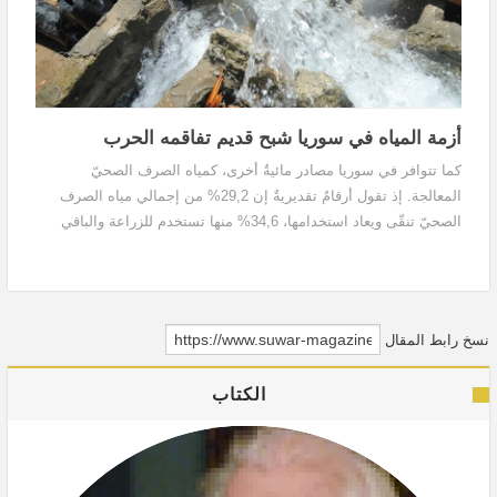
أزمة المياه في سوريا شبح قديم تفاقمه الحرب
كما تتوافر في سوريا مصادر مائيةٌ أخرى، كمياه الصرف الصحيّ
المعالجة. إذ تقول أرقامٌ تقديريةٌ إن 29,2% من إجمالي مياه الصرف
الصحيّ تنقّى ويعاد استخدامها، 34,6% منها تستخدم للزراعة والباقي
يستخدم لأغراضٍ صناعيةٍ وبشرية. ورغم كلّ هذه الأرقام فقد صدرت
تحذيراتٌ كثيرةٌ من خطورة الوضع المائيّ في سوريا قبل انطلاقة الأزمة
الحالية.
نسخ رابط المقال
الكتاب