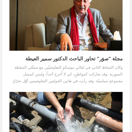
مجلة "صوَر" تحاور الباحث الدكتور سمير العيطة
وكان النشاط الثاني في لقائَي موسكو التفاوضيَّين مع ممثّلي السلطة
السورية. وقد شاركت كمواطنٍ، كي لا أُحرج أحداً، وليس كممثل
مجموعةٍ سياسيّة. وقد رأيت في هاتين الجولتين التفاوضيتين أوّل تحرّكٍ
نحو وقف الحرب بتوافقٍ روسيٍّ أمريكيٍّ منذ فشل جولتَي جنيف 2
واحتلال داعش والنصرة لجزءٍ من الأرض السوريّة