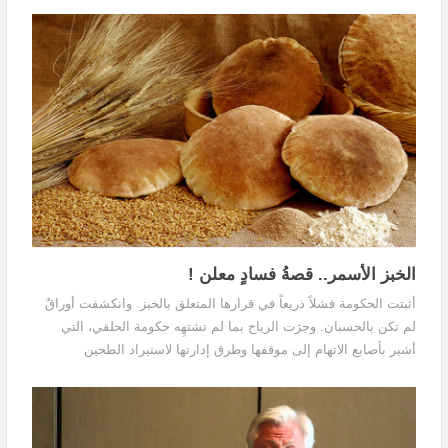
الخبز الأسمر.. قصةُ فسادٍ معلن !
أثبتت الحكومة فشلاً ذريعاً في قرارها المتعلق بالخبز. وانكشفت أوراقٌ
لم تكن بالحسبان. وجرَت الرياح بما لم تشتهِه حكومة الحلقي، التي
أشير بأصابع الاتهام إلى موقفها وطرق إدارتها لاستيراد الطحين
والخميرة، وهو ما أنتج خبزاً أسمر أثار غضب وسخرية المواطنين.