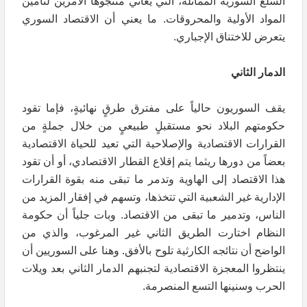
السلع السورية المماثلة، التي يعاني منتجوها الأمرين لتأمين
المواد الأولية والمحروقات. ما يعني أن الاقتصاد السوري
يتعرض للاختناق الإجباري.
الدمار الثاني
يقف السوريون حالياً على مفترق طرقٍ نهائيةٍ، فإما تقود
حكومتهم البلاد نحو مستقبلٍ طبيعيٍ من خلال جملةٍ من
القرارات الاقتصادية والإصلاحية التي تعيد للحياة الاقتصادية
بعضاً من دورها ريثما يتم إقلاع القطار الاقتصادي، أو أن تقود
هذا الاقتصاد إلى الهاوية وتدمر ما تبقى منه بقوة القرارات
الإدارية غير الشعبية التي تتخذها، وتسهم في إفقار المزيد من
الناس، وتدمير ما تبقى من الاقتصاد. وبات جلياً أن حكومة
النظام اختارت الطريق الثاني غير المرغوب، والذي من
الواضح أن نتائجه الكارثية تلوح بالأفق. وهنا على السوريين أن
ينتظروا المعجزة الاقتصادية لتجنبهم الدمار الثاني بعد ويلات
الحرب وسنينها التسع المنصرمة.