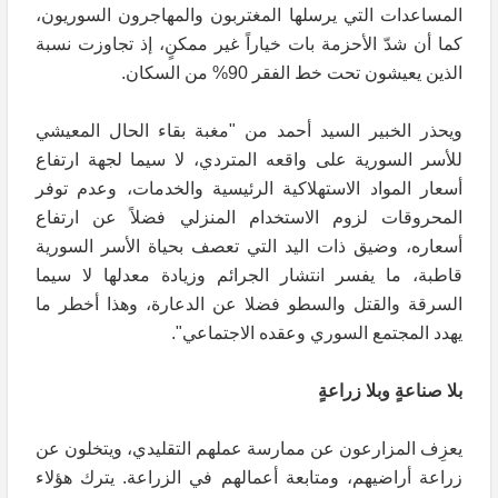
المساعدات التي يرسلها المغتربون والمهاجرون السوريون،
كما أن شدّ الأحزمة بات خياراً غير ممكنٍ، إذ تجاوزت نسبة
الذين يعيشون تحت خط الفقر 90% من السكان.
ويحذر الخبير السيد أحمد من "مغبة بقاء الحال المعيشي
للأسر السورية على واقعه المتردي، لا سيما لجهة ارتفاع
أسعار المواد الاستهلاكية الرئيسية والخدمات، وعدم توفر
المحروقات لزوم الاستخدام المنزلي فضلاً عن ارتفاع
أسعاره، وضيق ذات اليد التي تعصف بحياة الأسر السورية
قاطبة، ما يفسر انتشار الجرائم وزيادة معدلها لا سيما
السرقة والقتل والسطو فضلا عن الدعارة، وهذا أخطر ما
يهدد المجتمع السوري وعقده الاجتماعي".
بلا صناعةٍ وبلا زراعةٍ
يعزِف المزارعون عن ممارسة عملهم التقليدي، ويتخلون عن
زراعة أراضيهم، ومتابعة أعمالهم في الزراعة. يترك هؤلاء