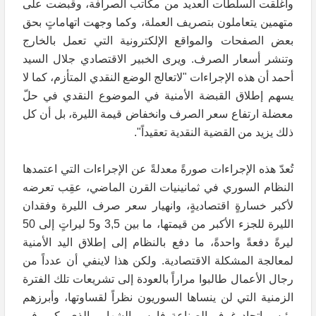
وأغلقت السلطات العديد من مكاتب الصرافة، وقبضت على
متهمين يتعاملون بتصريف العملة، وكما وجهت اتهاماتٍ بحق
بعض الصفحات والمواقع الإلكترونية التي تعمل بالخارج
وتنشر أسعار الصرف. ويرى الخبير الاقتصادي جلال السيد
أحمد أن هذه الإجراءات "لاتعالج الوضع النقدي المتأزم، كما لا
يسهم إطلاق القبضة الأمنية في الموضوع النقدي في حلّ
معضلة ارتفاع سعر الصرف وانخفاض قيمة الليرة، بل أن كل
ذلك يزيد من القضية النقدية تعقيداً".
تُعدّ هذه الإجراءات صورةً معدلةً عن الإجراءات التي اعتمدها
النظام السوري في ثمانينيات القرن الماضي، عقِب تعرضه
لأكبر خسارةٍ اقتصاديةٍ، وانهيار سعر صرف الليرة وفقدان
الليرة للجزء الأكبر من قيمتها، ما بين 3,5 و5 ليراتٍ إلى 50
ليرةً دفعةً واحدةً، ما دفع بالنظام إلى إطلاق اليد الأمنية
لمعالجة المشكلة الاقتصادية. ولكن هذا لاينفي أن عدداً من
رجال الأعمال طالبوا مراراً بالعودة إلى تشريعات تلك الفترة
الزمنية التي لن ينساها السوريون نظراً لقساوتها، وأبرزهم
رئيس اتحاد غرف الصناعة فارس الشهابي الذي يكرر في