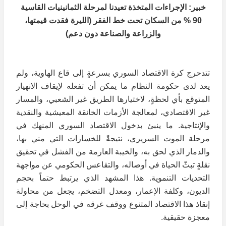
خبير: الإجراءات المتخذة تعيدنا لمرحلة الثمانينيات القاسية
90 % من السكان تحت خط الفقر (الليرة فقدت قيمتها،
والزراعة والصناعة دون دعم)
تتدحرج كرة الاقتصاد السوري بسرعةٍ إلى قاع الهاوية، ولم
يعد لدى حكومة النظام ما يمكن أن تفعله لإيقاف الانهيار
المتوقع بأي لحظةٍ، لاختيارها الطريق غير الشعبي، والمسار
غير الاقتصادي، لمعالجة الأزمات الخانقة المعيشية والنقدية
والإنتاجية. ما ينبئ بدخول الاقتصاد السوري المنهك في
مرحلة الموت السريري، نتيجةً للخسارات التي مني بها،
والدمار الذي لحق به، والخيبة العارمة من الفشل في تحقيق
نقلةٍ تبثّ الحياة في أوصاله، والتقاعس الحكومي عن مواجهة
التحديات التنموية. هذا المشهد الذي يرتبط حتماً بحجم
الديون، وكلفة الإعمار، ومعدل التضخم، يجعل من محاولة
إنقاذ هذا الاقتصاد المتنوع ووقف غرقه في الوحل بحاجة إلى
معجزة حقيقية.