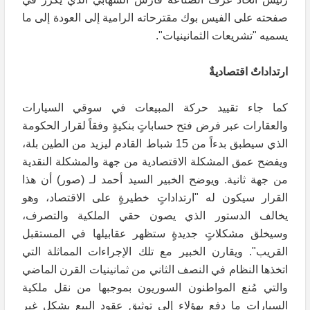
صفحته على الفيس بوك مقترحاته الرامية إلى العودة إلى ما
يسميه "تشريعات الثمانينيات".
ارتداداتٌ اقتصاديةٌ
كما جاء تقييد حركة المبيعات في سوقي السيارات
والعقارات عبر فرض فتح حساباتٍ بنكيةٍ وفقاً لقرار الحكومة
الذي سيطبق بدءاً من 15 شباط القادم ليزيد من الطين بلة،
ويفضح عمق المشكلة الاقتصادية من جهة والمشكلة النقدية
من جهة ثانية. ويوضح الخبير السيد أحمد لـ (صور) أن هذا
القرار سيكون له "ارتداداتٍ خطيرةٍ على الاقتصاد، وهو
يخالف الدستور الذي يصون حقي الملكية والتصرف،
وسيخلق مشكلاتٍ جديدةٍ ستظهر عقابيلها في المستقبل
القريب". ويقارن الخبير مع تلك الإجراءات المماثلة التي
اتخذها النظام في النصف الثاني من ثمانينيات القرن الماضي
والتي مُنع المواطنون السوريون بموجبها من نقل ملكية
السيارات ما دفع بهؤلاء إلى توثيق عقود البيع بشكلٍ غير