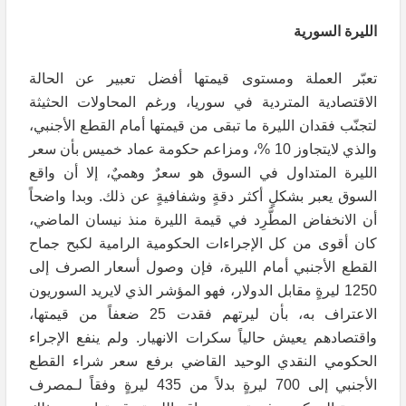
الليرة السورية
تعبّر العملة ومستوى قيمتها أفضل تعبير عن الحالة
الاقتصادية المتردية في سوريا، ورغم المحاولات الحثيثة
لتجنّب فقدان الليرة ما تبقى من قيمتها أمام القطع الأجنبي،
والذي لايتجاوز 10 %، ومزاعم حكومة عماد خميس بأن سعر
الليرة المتداول في السوق هو سعرٌ وهميٌ، إلا أن واقع
السوق يعبر بشكلٍ أكثر دقةٍ وشفافيةٍ عن ذلك. وبدا واضحاً
أن الانخفاض المطَّرِد في قيمة الليرة منذ نيسان الماضي،
كان أقوى من كل الإجراءات الحكومية الرامية لكبح جماح
القطع الأجنبي أمام الليرة، فإن وصول أسعار الصرف إلى
1250 ليرةٍ مقابل الدولار، فهو المؤشر الذي لايريد السوريون
الاعتراف به، بأن ليرتهم فقدت 25 ضعفاً من قيمتها،
واقتصادهم يعيش حالياً سكرات الانهيار. ولم ينفع الإجراء
الحكومي النقدي الوحيد القاضي برفع سعر شراء القطع
الأجنبي إلى 700 ليرةٍ بدلاً من 435 ليرةٍ وفقاً لـمصرف