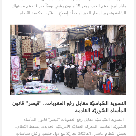
مليار ليرةٍ لدعم الخبز، وهدر 15 مليون رغيفٍ يوميّاً خبراءٌ: دعم مستهلك
السّلعة وتحرير أسعار الخبز أو خطّة إصلاحٍ غيّرت حكومة النّظام
قواعد حصول السّوريّ...
التسوية السّياسيّة مقابل رفع العقوبات.. "قيصر" قانون
المأساة السّوريّة القادمة
التسوية السّياسيّة مقابل رفع العقوبات "قيصر" قانون المأساة
السّوريّة القادمة المعركة العقابيّة الأمريكيّة الجديدة: يسقط النّظام..
يعيش النّظام عاصي: اتّفاقيّاتٌ تجاريّةٌ مع دولٍ حليفةٍ، واتّباع سياساتٍ