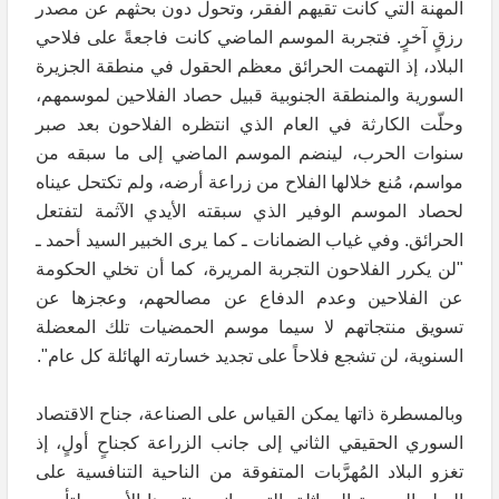
المهنة التي كانت تقيهم الفقر، وتحول دون بحثهم عن مصدر
رزقٍ آخرٍ. فتجربة الموسم الماضي كانت فاجعةً على فلاحي
البلاد، إذ التهمت الحرائق معظم الحقول في منطقة الجزيرة
السورية والمنطقة الجنوبية قبيل حصاد الفلاحين لموسمهم،
وحلّت الكارثة في العام الذي انتظره الفلاحون بعد صبر
سنوات الحرب، لينضم الموسم الماضي إلى ما سبقه من
مواسم، مُنع خلالها الفلاح من زراعة أرضه، ولم تكتحل عيناه
لحصاد الموسم الوفير الذي سبقته الأيدي الآثمة لتفتعل
الحرائق. وفي غياب الضمانات ـ كما يرى الخبير السيد أحمد ـ
"لن يكرر الفلاحون التجربة المريرة، كما أن تخلي الحكومة
عن الفلاحين وعدم الدفاع عن مصالحهم، وعجزها عن
تسويق منتجاتهم لا سيما موسم الحمضيات تلك المعضلة
السنوية، لن تشجع فلاحاً على تجديد خسارته الهائلة كل عام".
وبالمسطرة ذاتها يمكن القياس على الصناعة، جناح الاقتصاد
السوري الحقيقي الثاني إلى جانب الزراعة كجناحٍ أولٍ، إذ
تغزو البلاد المُهرَّبات المتفوقة من الناحية التنافسية على