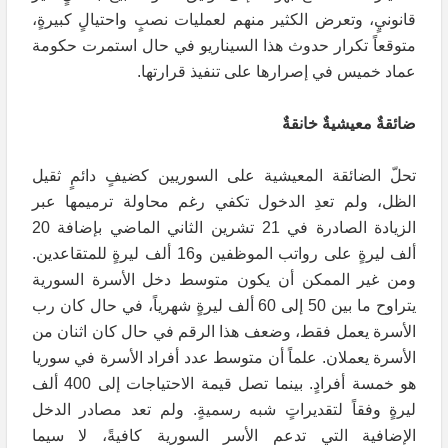
قانونيٍ، وتعرض الكثير منهم لعمليات نصبٍ واحتيالٍ كبيرةٍ،
متوقعاً تكرار حدوث هذا السيناريو في حال استمرت حكومة
عماد خميس في إصرارها على تنفيذ قرارتها.
ضائقةٌ معيشيةٌ خانقةٌ
تحلّ الضائقة المعيشية على السوريين كضيفٍ دائمٍ ثقيل
الظل، ولم تعدِ الدخول تكفي رغم محاولة ترميمها عبر
الزيادة الصادرة في 21 تشرين الثاني الماضي بإضافة 20
ألف ليرةٍ على رواتب الموظفين و16 ألف ليرةٍ للمتقاعدين.
ومن غير الممكن أن يكون متوسط دخل الأسرة السورية
يتراوح ما بين 50 إلى 60 ألف ليرةٍ شهرياً، في حال كان رب
الأسرة يعمل فقط، وضعف هذا الرقم في حال كان اثنان من
الأسرة يعملان. علماً أن متوسط عدد أفراد الأسرة في سوريا
هو خمسة أفرادٍ. بينما تصل قيمة الاحتياجات إلى 400 ألف
ليرةٍ وفقاً لتقديراتٍ شبه رسميةٍ. ولم تعد مصادر الدخل
الإضافية التي تدعم الأسر السورية كافيةً، لا سيما