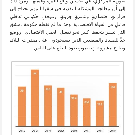
سورية المركزي، في تحسين واقع الليرة وقيمتها. ومرد ذلك
إلى أن معالجة المشكلة النقدية في شقها المهم تحتاج إلى
قراراتٍ اقتصاديةٍ وتنمويةٍ جريئةٍ، وموقفٍ حكوميٍ تدخليٍ
فاعلٍ في الحياة الاقتصادية. وهذا ما لم تفعله حكومة دمشق
التي تسير بتحفظ كبير نحو تفعيل العمل الاقتصادي، ووضع
حدٍّ للفساد والمتنفذين الذين يستحوذون على مقدرات البلاد،
وطرح مشروعاتٍ تنمويةٍ تعود بالنفع على الناس.