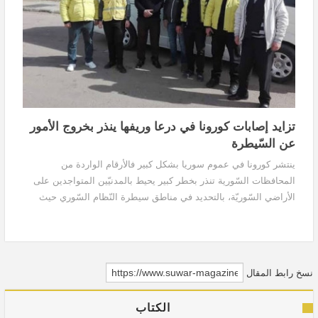
تزايد إصابات كورونا في درعا وريفها ينذر بخروج الأمور
عن السّيطرة
ينتشر كورونا في عموم سوريا بشكل كبير فالأرقام الواردة من
المحافظات السّورية تنذر بخطر كبير يحيط بالمدنيّين المتواجدين على
الأراضي السّوريّة، بالتحديد في مناطق سيطرة النّظام السّوري حيث
تُقدّر أعداد المصابين بشكل يوميّ...
نسخ رابط المقال
الكتاب