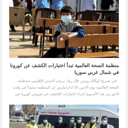
منظمة الصحة العالمية تبدأ اختبارات الكشف عن كورونا
في شمال غربي سوريا
في تصريح لوكالة رويترز قال ريك برينان المدير الإقليمي لمنظمة
الصحة العالمية يوم الاثنين 16 آذار/مارس إن المنظمة ستبدأ في وقت
لاحق من هذا الأسبوع إجراء اختبارات للكشف عن فيروس كورونا في
شمال غربي سوريا الذي تسيطر عليه المعارضة...