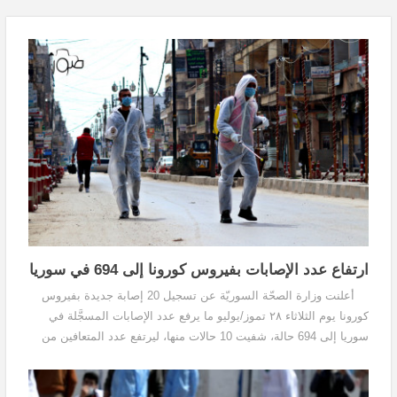
ارتفاع عدد الإصابات بفيروس كورونا إلى 694 في سوريا
أعلنت وزارة الصحّة السوريّة عن تسجيل 20 إصابة جديدة بفيروس
كورونا يوم الثلاثاء ٢٨ تموز/يوليو ما يرفع عدد الإصابات المسجَّلة في
سوريا إلى 694 حالة، شفيت 10 حالات منها، ليرتفع عدد المتعافين من
الفيروس إلى 220. ازداد عدد الإصابات...