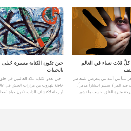
لِّ ثلاث نساء في العالم
حين تكون الكتابة مسيرة حُبلى
عنف
بالخيبات
ر سناً من أشد من يتعرضن للمخاطر
حين تغدو الكتابة ملاذ الحالمين في خلق
د المرأة ينتشر انتشاراً مدمراً،
خاصّة للهروب من مرارات العيش في عالم
بدرجة مثيرة للقلق، حسب ما تشير
أو رحلة لاكتشاف الذات، تكون حياة أصحاب
 الجديدة الصادرة عن منظمة الصحة
بكتابة سطر منسي. تلك الحياة التي يعي
ائها. فهناك امرأة واحدة...
الأدباء، يظنّها البعض أنها حياة خرافيّة من.