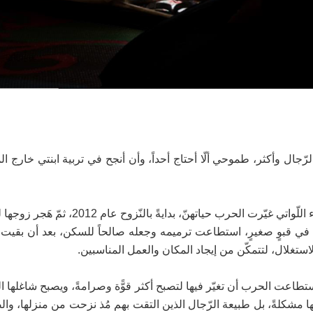
لرّجال وأكثر، طموحي ألّا أحتاج أحداً، وأن أنجح في تربية ابنتي خارج الم
تُنهي فاتن (38 سنةً) كلامها بهذه العبارة، وهي امرأةٌ من النّساء اللّواتي غيّرت الحرب حيا
الآن في قبوٍ صغيرٍ، استطاعت ترميمه وجعله صالحاً للسكن، بعد أن بقيت 
لاستغلال، لتتمكّن من إيجاد المكان والعمل المناسبين.
استطاعت الحرب أن تغيّر فيها لتصبح أكثر قوًّة وصرامةً، ويصبح شاغلها الو
ّ ذاته ما يسبّب لها مشكلةً، بل طبيعة الرّجال الذين التقت بهم مُذ نزحت من منزلها، و