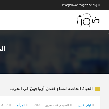
info@suwar-magazine.org
ال
الحياةُ الخاصة لنساءٍ فقدنَ أزواجهنَّ في الحربِ
ليلى خليل
السبت, 24 تشرين 1 2020
3192
المرأة