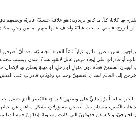
 يلتزم بها كلانا، كلّ ما كانوا يريدونه؛ هو علاقةٌ جنسيّةٌ عابرةٌ، وبعضهم د
ن أتزوج، فابنتي أصبحت شابّةً وأخاف عليها منهم، ما من رجلٍ يمكنك 
واجهن نفس مصير فاتن، غياباً تامّاً للحياة الجنسيّة، بعد أنّ أصبحن
ماتٍ، أو قادراتٍ على إيجاد فرص عمل لائقةٍ، نساءٌ اعتدن وبسبب مجتمعه
ّ، ليجدن أنفسهنّ فجأة دون منزلٍ أو رجلٍ، أو مهنةٍ يعملن بها لإكمال حيا
 خرجن إلى العالم ليجدن أنفسهنّ وحيداتٍ وقويّاتٍ قادراتٍ على العيش
الحرب، له تأثيرٌ إيجابيٌّ على وضعهن كنساءٍ، فالتّغيير الّذي حصل بحيات
د هاته النّسوة مقيداتٍ، بل أصبحن مسؤولاتٍ بشكلٍ مباشرٍ عن حياتهنّ
م الخارجيّ، ويكتشفنَ حقوقهنّ التي كانت مسلوبةً بإبقائهنّ حبيسات المن