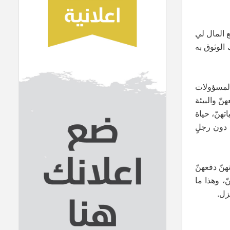
فع المال لي
الوثوق به
 المسؤولات
نّ والبيئة
تهنّ، حياة
 دون رجلٍ
هنّ دفعهنّ
، وهذا ما
زل.