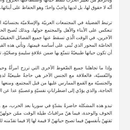
أنّه لا حقوق لها، بل لديها واجبٌ واحدٌ؛ وهو الحفاظ على أبنائه
ترتبط الفضيلة في المجتمعات العربيّة والإسلاميّة بجنسانيّة
تنعكس على الأبناء والأهل والمجتمع حولها، وبذلك تُصبح الحيا
الآخرين، في الوقت الّذي تسقط عنها جميع الفضائل الحقيقيّة 
الخاصّة المحور الذي تُبنى على أساسه قيمتها، وتأتي هذه القي
أن تكون حياتها طبيعيّةً تتمتّع بها ضمن علاقةٍ سليمةٍ وصحّيّةٍ
وإذا ما تجاهلنا جميع الضّغوط الأخرى التي ترزح امرأةٌ وحيد
والنّفسيّة، فالعلاقة مع الجنس الآخر هي حاجةٌ طبيعيّةٌ لد
والجنسيّة مع القمع الممارس عليها من قبل المجتمع، ومنعها م
الحاجة، والذي يؤدّي إلى اضطراباتٍ نفسيّةٍ وعصبيّةٍ عدا عن ال
تبدو هذه المشكلة حاضرةً بشدّةٍ في سوريا بعد الحرب، مع وجود
الخوف والوحدة، فيما هنّ مراقباتٌ طيلة الوقت ممّن حولهنّ، 
ثقتهنّ بأنفسهنّ فيما تصبح حياتهنّ لا قيمة لها إلا فيما تقدّمنه ل