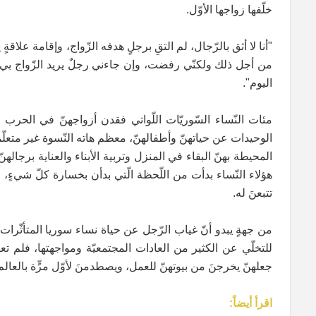
خلّفها زواجها الأوّل.
"أنا لا أثق بالرّجال، لم التقِ برجلٍ هدفه الزّواج، وإقامة علاقةٍ
من أجل ذلك ولكنّي رفضت، وإن جاءني رجلٌ يريد الزّواج بي ل
اليوم".
مئات النّساء السّوريّات اللّواتي فقدن أزواجهنّ في الحرب ي
الوحيدات عن حياتهنّ وأطفالهنّ، معظم هاته النّسوة غير متعلّ
المحيطة بهنّ البقاء في المنزل وتربية الأبناء والعناية برجالهن
هؤلاء النّساء بدأت من اللّحظة الّتي بدأن بخسارة كلّ شيءٍ،
تتبعنَ له.
من جهةٍ يبدو أنّ غياب الرّجل عن حياة نساء سوريا المتأثّرات ب
للتخلّي عن الكثير من العادات المجتمعيّة ومواجهتها، فلم تع
جعلهنّ يخرجنَ من بيوتهنّ للعمل، ويصطدمنَ لأوّل مرٍّة بالعال
اقرأ أيضاً: