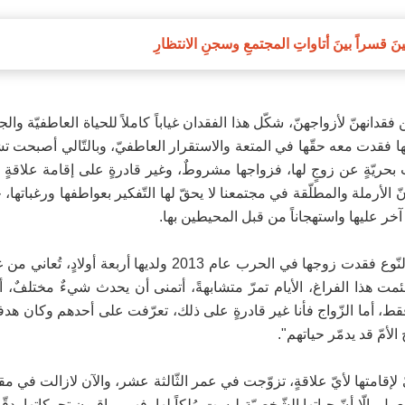
نَ قسراً بينَ أتاواتِ المجتمعِ وسجنِ الانتظارِ
انهنّ لأزواجهنّ، شكّل هذا الفقدان غياباً كاملاً للحياة العاطفيّة والجن
زوجها فقدت معه حقّها في المتعة والاستقرار العاطفيّ، وبالتّالي أصبحت
ث بحريّةٍ عن زوجٍ لها، فزواجها مشروطٌ، وغير قادرةٍ على إقامة علاقةٍ
 الأرملة والمطلّقة في مجتمعنا لا يحقّ لها التّفكير بعواطفها ورغباتها، 
آخر عليها واستهجاناً من قبل المحيطين بها.
نسرين البالغة من العمر 35 عاماً، هي ضحيةٌ أخرى من هذا النّوع فقدت زوجها في الحرب عام 2013 ولديها أ
سئمت هذا الفراغ، الأيام تمرّ متشابهةً، أتمنى أن يحدث شيءٌ مختلفٌ، 
فقط، أما الزّواج فأنا غير قادرةٍ على ذلك، تعرّفت على أحدهم وكان هدفه
الأمّ قد يدمّر حياتهم".
إقامتها لأيّ علاقةٍ، تزوّجت في عمر الثّالثة عشر، والآن لازالت في مق
 إلّا أنّ حياتها الشّخصيّة ليست مُلكاً لها، فهم يراقبون تحركاتها بدقّة