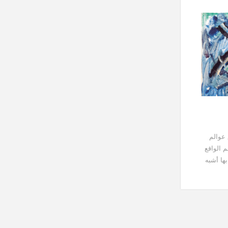
 عوالم
 الواقع
ها أشبه
شها
..