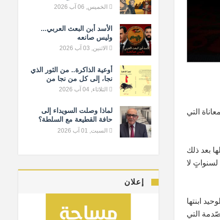
المعيار الإنساني
الخميس, 06 آب 2026
الأسد أبن البعث العربي...
وليس صانعه
الاثنين, 03 آب 2026
أوعية الذاكرة.. من الثور الذي
نجا، إلى كل من نجا من
النسيان
الثلاثاء, 04 آب 2026
لماذا وصلت السويداء إلى
عاناة التي
حافة القطيعة مع السلطة؟
السبت, 01 آب 2026
تهنّ، بدايةً بالنّزوح عام 2012، ثمّ هَجر زوجها لها بعد ذلك
لسنواتٍ لا
إعلان
حيد ابنتها
الصّدمة التي