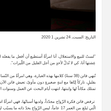
التاريخ: السبت, 24 تشرين 1 2020
"لستُ للبيع والاستغلال، أنا امرأةٌ أستطيع أن أفعل ما يفعله ا
عِشتها أنا، كي لا تُذلّ لأحدٍ من أجل القليل من اللّيرات".
بقليلٍ، تاركاً إيّاها مع ابنةٍ صغيرةٍ دون مأوىً، تعيش فاتن 
تمتلك مكاناً لها وابنتها، انتهت أيام البحث عن العمل وسنوات ا
ترفض فاتن فكرة الزّواج مجدّداً، ولديها أسبابُها، فهي امرأةٌ 
الّتي تَبلغ من العمر 17 عاماً، ليس الزّواج بحد