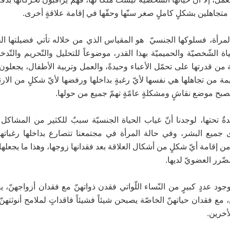
ا، متجاهلين بشكلٍ كاملٍ صغر سنّها وحقّها في إقامة علاقةٍ أخرى.
 المرأة، فسلوكها الجنسيّ هو المقياس الذي من خلاله تأتي فضيلتها ال
ة الشّخصيّة والحميميّة بهذا القدر، موضوعاً للتحليل والتّحريم والتّ
من قدرتها على تحمّل الأعباء وحيدةً، والعمل وتربية الأطفال، يجعلون
مة من تجاهلها هي نفسها لأيّ رغبةٍ بداخلها ورفضها لأيّ شكلٍ من الار
، تصبح موضع نقاشٍ ومشكلةٍ عامّةٍ تهمّ جميع من حولها.
ةٌ تحتها، لوجدنا أنّ غياب الحياة الجنسيّة سببٌ للكثير من المشاكل ا
ى جميع البشر، وفي حالة المرأة في مجتمعنا تتصارع بداخلها رغباتها 
ن إقامة أيّ شكلٍ من أشكال العلاقة بعد فقدانها زوجها، وهذا ما يجعله
ضّرر العضويّ لديها.
 عددٍ كبيرٍ من النّساء اللّواتي فقدن ذواتهنّ مع فقدان أزواجهنّ، يع
مع فقدان حياتهنّ الخاصّة يصبحن شيئاً فشيئاً فاقداتٍ لملامح أنوثتهن
لأخرين.