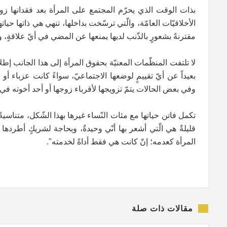
بذات الوقت الذي يحرّم المجتمع على المرأة بعد فقدانها ز
الأخلاقيّات العامّة، والّتي ترسّخت بداخلها، تنهي هي ذاتها حياتها
مقترنةً بشعورٍ بالذّنب لديها يمنعها عن المضي في أيّ علاقةٍ، 
لا تلتفت المنظّمات المعنيّة بحقوق المرأة إلى هذا الجانب إطلا
بعيداً عن أيّ تقييمٍ لوضعها الاجتماعيّ، سواءً كانت عزباء أو 
وفي بعض الحالات يتمّ تزويجها لأقرباء زوجها أو أحد أخوته في حال
تكمل فاتن حياتها مع مئات النّساء غيرها بهذا الشّكل، متناسيةً 
قليلةٌ هي الّتي أشعر بها أنّي وحيدةٌ، وبحاجة لشريكٍ أطرده
المرأة كعدمه؛ إنّ كانت هي فقط أداةً لخدمته".
مقالات ذات صلة