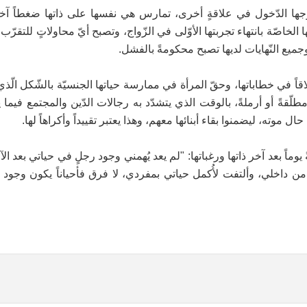
وجها الدّخول في علاقةٍ أخرى، تمارس هي نفسها على ذاتها ضغطاً آ
 الخاصّة بانتهاء تجربتها الأوّلى في الزّواج، وتصبح أيّ محاولاتٍ للتقرّب وا
وجميع النّهايات لديها تصبح محكومةً بالفشل.
قاً في خطاباتها، وحقّ المرأة في ممارسة حياتها الجنسيّة بالشّكل الّذي
مطلّقةً أو أرملةً، بالوقت الذي يتشدّد به رجالات الدّين والمجتمع فيما
 موته، ليضمنوا بقاء أبنائها معهم، وهذا يعتبر تقييداً وأكراهاً لها.
يوماً بعد آخر ذاتها ورغباتها: "لم يعد يُهمني وجود رجلٍ في حياتي بعد ال
ا من داخلي، وألتفت لأُكمل حياتي بمفردي، لا فرق فأحياناً يكون وجود 