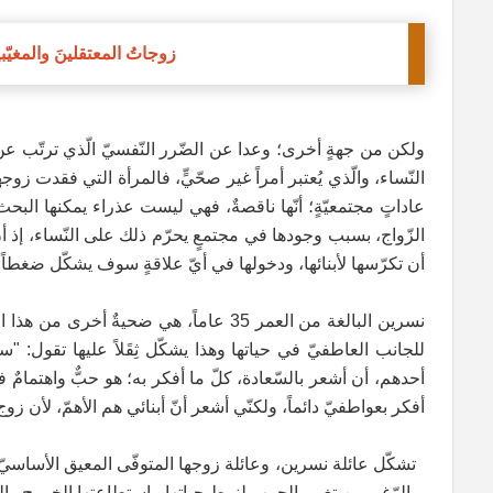
زوجاتُ المعتقلينَ والمغيّبي
ولكن من جهةٍ أخرى؛ وعدا عن الضّرر النّفسيّ الّذي ترتّب عن فقد
النّساء، والّذي يُعتبر أمراً غير صحّيٍّ، فالمرأة التي فقدت 
عاداتٍ مجتمعيّةٍ؛ أنّها ناقصةٌ، فهي ليست عذراء يمكنها البح
الزّواج، بسبب وجودها في مجتمعٍ يحرّم ذلك على النّساء، إذ أنّ
أن تكرّسها لأبنائها، ودخولها في أيّ علاقةٍ سوف يشكّل ضغطاً 
للجانب العاطفيّ في حياتها وهذا يشكّل ثِقَلاً عليها تقول: "
أحدهم، أن أشعر بالسّعادة، كلّ ما أفكر به؛ هو حبٌّ واهتمامٌ 
أفكر بعواطفيّ دائماً، ولكنّي أشعر أنّ أبنائي هم الأهمّ، لأن زوج 
تشكّل عائلة نسرين، وعائلة زوجها المتوفّى المعيق الأساسيّ ل
وبالرّغم من تغيير الحرب لنمط حياتها واستطاعتها الخروج والعمل،