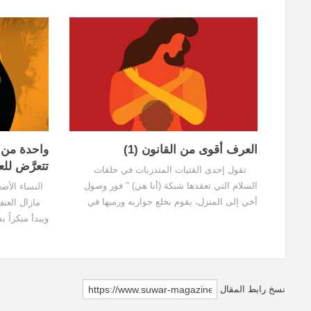
العرف أقوى من القانون (1)
واحدة من ك
تتعرَّض لل
تقول إحدى الفتيات المتدربات في حلقات
السلام التي تعقدها شبكة (أنا هي) " فور وصول
النساء الأصغ
أخي إلى المنزل، يقوم بخلع جواربه ورميها في
مازال العنف ض
وجهي كي أغسلها له، وحين أعترض على أسلوبه،
ويبدأ مبكراً 
تجاوبني أمي فوراً: هو الرجل" هذه إحدى الأفكار
إليه البيانات
التي تسود...
العالمية وشرك
نسخ رابط المقال