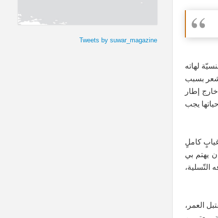
Tweets by suwar_magazine
سيّة لهاته
 تشعر بسبب
 خارج إطار
حياتها يجب
ربعة أولادٍ، تُعاني من غيابٍ كاملٍ
أن يهتم بي
 التّسلية،
تبل العمر،
ٍ، معتبرين