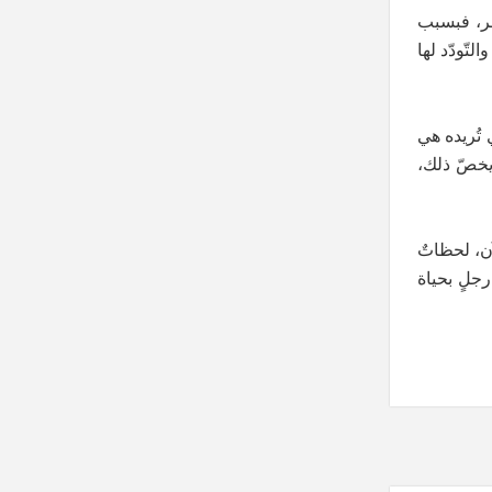
خر، فبسبب
لتّودّد لها
 تُريده هي
 يخصّ ذلك،
آن، لحظاتٌ
رجلٍ بحياة