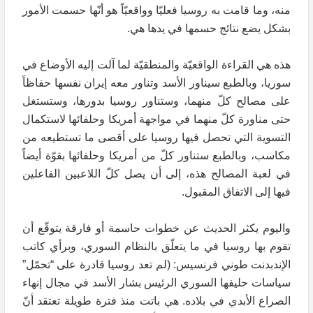
منه، وما قامت به روسيا فعليّا وواقعيّاً هو أنّها حسمت الأمور
بشكل يضع نتائج حسمها في يدها هي.
هذه هي القراءة الواقعيّة والمنطقيّة لما آلت إليه الأوضاع في
سوريا، وبالطبع سيناور الأسد وتناور معه إيران نفسها حفاظاً
على مصالح كلّ منهما، وستناور روسيا بدورها، وستستغل
حتى مناورة كلّ منهما في مواجهة أمريكا وحلفائها لاستكمال
التسوية التي تحصل فيها روسيا على أقصى ما تستطيعه من
مكاسب، وبالطبع ستناور كلّ من أمريكا وحلفائها بقوّة أيضاً
في لعبة المصالح هذه، إلى أن يصل كلّ اللاعبين الفاعلين
فيها إلى الاتفاق المقبول.
واليوم يكثر الحديث عن خطوات حاسمة أو فارقة يتوقّع أن
تقوم بها روسيا في ما يتعلّق بالنظام السوري، وبرأي كاتب
الإندبدنت طوني فرنسيس: (لم تعد روسيا قادرة على “تحمّل”
سياسات حليفها السوري الرئيس بشار الأسد في مجال إنهاء
الصراع الأبدي في بلاده. هي باتت منذ فترة طويلة تعتقد أنّ