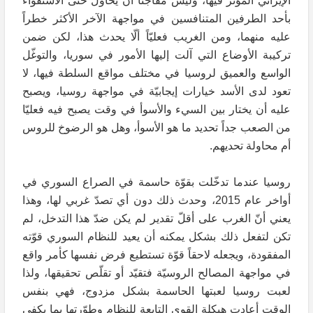
الإيراني المؤثّر فيها، وليس مفاجئاً أن يحاول حتّى الاستقواء
بأحد الطرفين المتنافسين في مواجهة الآخر الأكثر خطراً
عليه منهما، ومن الغريب فعليّاً ألّا يحدث هذا، لكن ضمن
تركيبة الأوضاع التي آلت إليها الأمور في سوريا، والتوغّل
الواسع والعميق لروسيا في مختلف مواقع السلطة فيها، لا
تعود لدى الأسد خيارات إيجابيّة في مواجهة روسيا، ويصبح
عليه أن يختار بين السيء والأسوأ في وقت يصبح فيه فعليّا
من الصعب جداً تحديد ما هو الأسوأ، وهل هو الرضوخ للروس
أم محاولة تحديهم.
روسيا عندما تدخّلت بقوّة حاسمة في الصراع السوري في
أواخر عام 2015، وحدث ذلك دون أي تصدّ غربي لها، وهذا
يعني أنّ الغرب على أقلّ تقدير لم يكن ضدّ هذا التدخل، لم
تكن لتفعل ذلك بشكل يمكنه أن يعيد للنظام السوري قوّته
المفقودة، ويجعله لاحقاً قوّة تستطيع فرض نفسها كأمر واقع
في مواجهة المصالح الروسيّة فتقيّد أو تقلّص تحقيقها، ولذا
لعبت روسيا لعبتها الحاسمة بشكل مزدوج، فهي بنفس
الوقت أعادت هيكلة القوى التابعة للنظام وطوّرتها بما يكفي