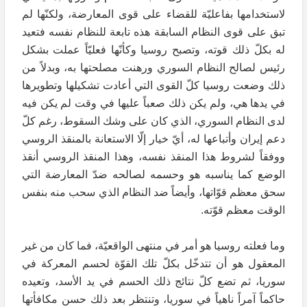
لاستخدامها بفاعليّة للقضاء على قوى المعارضة، ولكنّها لم
تبق على قوى النظام السابقة هذه تابعة للنظام نفسه فتعيد
له بكلّ ذلك قوته، وتصبح روسيا وكأنّها فعليّاً عملت بشكل
رئيس لصالح النظام السوري ورهنت مصلحتها به، وبدلاً من
ذلك وضعت روسيا كلّ القوى التي أعادت تشكيلها وتطويرها
في يدها هي، ولم يكن ذلك صعباً عليها في وقت لم يكن فيه
لدى النظام السوري، الذي كان على وشك السقوط، رغم كلّ
دعم إيران وأتباعها له، أيّ خيار إلّا الاستعانة بالمنقذ الروسي
ووفقاً لشروط هذا المنقذ نفسه، وهذا المنقذ الروسي أنقذ
الوضع كما يناسبه هو وحسمه لصالحه ضدّ المعارضة التي
سحق معظم قوّاتها، وأيضاً ضد النظام الذي سحب منه بنفس
الوقت معظم قوّته.
وما فعلته روسيا هو أمر في منتهى الواقعيّة، فما كان من غير
المعقول هو أن تتدخّل بكلّ تلك القوّة لحسم المعركة في
سوريا، ثم تضع كلّ نتائج ذلك الحسم في يد الأسد، وتعيده
حاكماً آمراً ناهياً في سوريا، وتنتظر بعد ذلك حسن مكافأتها