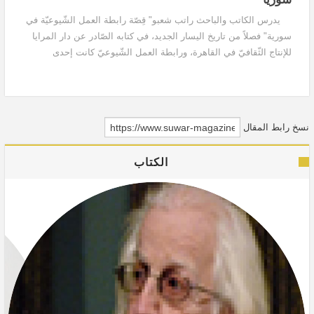
يدرس الكاتب والباحث راتب شعبو" قِصّة رابطة العمل الشّيوعيّة في
سورية" فصلاً من تاريخ اليسار الجديد، في كتابه الصّادر عن دار المرايا
للإنتاج الثّقافيّ في القاهرة، ورابطة العمل الشّيوعيّ كانت إحدى
التّجارب السّوريّة...
نسخ رابط المقال
الكتاب