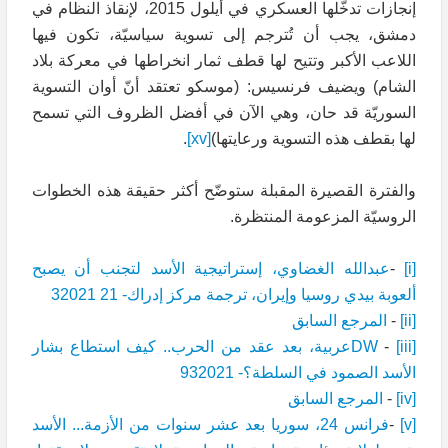
إنجازات تدخّلها العسكري في أيلول 2015، لإنقاذ النظام في
دمشق، يجب أن تُترجم إلى تسوية سياسيّة، تكون فيها
اللاعب الأكبر وتتيح لها قطف ثمار انخراطها في معركة بلاد
الشام) ويضيف فرنسيس: (موسكو تعتقد أنّ أوان التسوية
السوريّة قد حان، وهي الآن في أفضل الظروف التي تسمح
لها بقطف هذه التسوية ورعايتها)
[xv]
.
والفترة القصيرة المقبلة ستوضّح أكثر حقيقة هذه الخطوات
الروسيّة المزعومة المنتظرة.
[i]
-
عبدالله الغضاوي، إستراتيجية الأسد لتجنب أن يصبح
ألعوبة بيدي روسيا وإيران، ترجمة مركز إدراك- 21 32021
[ii]
-
المرجع السابق
[iii]
-
DWعربية، بعد عقد من الحرب.. كيف استطاع بشار
الأسد الصمود في السلطة؟- 932021
[iv]
-
المرجع السابق
[v]
-
فرانس 24، سوريا بعد عشر سنوات من الأزمة... الأسد