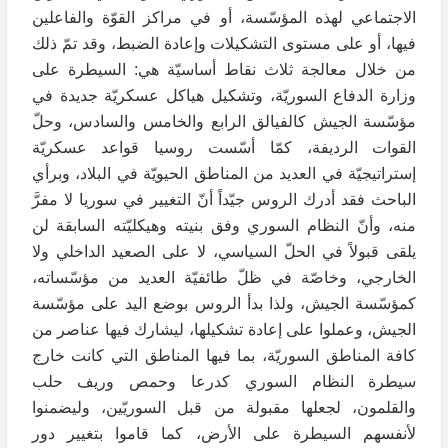
الاجتماعي لهذه المؤسّسة، أو في مراكز القوّة والفاعلين
فيها، أو على مستوى التشكيلات وإعادة الضبط، وقد تمّ ذلك
من خلال معالجة ثلاث نقاط أساسيّة هي: السيطرة على
وزارة الدفاع السوريّة، وتشكيل هياكل عسكريّة جديدة في
مؤسّسة الجيش كالفيالق الرابع والخامس والسادس، وحلّ
القوات الرديفة، كمّا أسّست روسيا قواعد عسكريّة
إستراتيجيّة في العديد من المناطق الحيويّة في البلاد، وبرأي
الباحث فقد أدرك الروس جيّداً أنّ التغيير في سوريا لا مفرَّ
منه، وأنّ النظام السوري وفق بنيته وهيكليّته السابقة لن
يلقى قبولاً في الحلّ السياسي، لا على الصعيد الداخلي ولا
الخارجي، وخاصّة في ظلّ طائفيّة العديد من مؤسّساته،
كمؤسّسة الجيش، ولذا بدأ الروس بوضع اليد على مؤسّسة
الجيش، وعملوا على إعادة تشكيلها، ليشارك فيها عناصر من
كافة المناطق السوريّة، بما فيها المناطق التي كانت خارج
سيطرة النظام السوري كدرعا وحمص وريف حلب
والقلمون، لجعلها مقبولة من قبل السوريّين، وليضمنوا
لأنفسهم السيطرة على الأرض، كما قاموا بتغيير دور