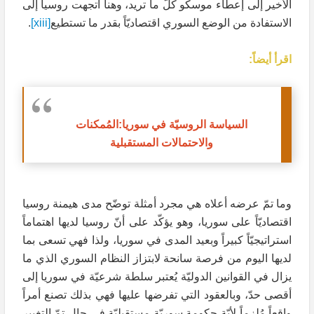
الأخير إلى إعطاء موسكو كلّ ما تريد، وهنا اتجهت روسيا إلى
الاستفادة من الوضع السوري اقتصاديّاً بقدر ما تستطيع
[xiii]
.
اقرأ أيضاً:
السياسة الروسيّة في سوريا:المُمكنات
والاحتمالات المستقبلية
وما تمّ عرضه أعلاه هي مجرد أمثلة توضّح مدى هيمنة روسيا
اقتصاديّاً على سوريا، وهو يؤكّد على أنّ روسيا لديها اهتماماً
استراتيجيّاً كبيراً وبعيد المدى في سوريا، ولذا فهي تسعى بما
لديها اليوم من فرصة سانحة لابتزاز النظام السوري الذي ما
يزال في القوانين الدوليّة يُعتبر سلطة شرعيّة في سوريا إلى
أقصى حدّ، وبالعقود التي تفرضها عليها فهي بذلك تصنع أمراً
واقعاً مُلزماً لأيّة حكومة سوريّة مستقبليّة في حال تمّ التغيير