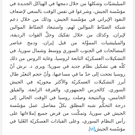
الميليشيّات وشكلها من خلال دمجها في الهياكل الجديدة في
مؤسّسة الجيش، وشرعوا في نفس الوقت بالسعي لإضعاف
النفوذ الإيراني في مؤسّسة الجيش، وذلك من خلال دعم
شبكة الضبّاط الموالين لهم، واستبعاد الضبّاط الموالين
لإيران، وكذلك من خلال تفكيك وحلِّ القوات الرديفة،
والميليشيات المموَّلة من قبل إيران، ودمج عناصر
المصالحات في الجنوب السوري ووسط وشمال سوريا، في
التشكيلات العسكريّة التابعة لروسيا، وغاية الروس من ذلك
كلّه هي تشكيل نظام جديد في سوريا؛ ويرى د. نرش أنّ
روسيا نجحت إلى حدّ ما في مساعيها، وأنّ حجم التغيّر طال
أبرز التشكيلات العسكريّة والأكثر محوريّة في الجيش
السوري، كالحرس الجمهوري، والفرقة الرابعة، والفيلق
الخامس، وبالنتيجة وصلت روسيا في الوقت الحالي إلى
درجة التحكُّم شبه المطلق بكلّ مفاصل عمل مؤسّسة
الجيش في سوريا، وتمكَّنت من فرض جميع إملاءاتها على
رأس النظام السوري، وعلى القيادات العسكريّة العُليا في
مؤسّسة الجيش
[vi]
.