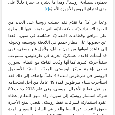
يعملون لمصلحة روسيا”، وهذا ما يعتبره د. حمزة دليلاً على
مدى اختراق الروس للأجهزة الأمنيّة
[x]
.
وعدا عن كلّ ما تقدّم فقد حصلت روسيا على العديد من
العقود الاستراتيجيّة والاقتصاديّة، التي ضمنت فيها السيطرة
على مرافق وقطاعات اقتصاديّة حسّاسة في سوريا، فعدا
عن حصولها على مطار حميم في اللاذقيّة وتوسيعه وتحويله
إلى قاعدة لقواتها من دون مقابل، ولأجل غير مسمّى، فهي
قد أنشأت قاعدة عسكريّة بَحرية في طرطوس، تستوعب
سفناً حربيّة كبيرة، كما أنّها وقّعت اتفاقيّة مع النظام السوري
تقضي بإقامة مركز لوجستي للمعدّات الفنيّة للأسطول
الروسي في طرطوس لمدة 49 عاماً، وإضافة إلى ذلك فقد
استأجرت ميناء طرطوس لمدة 49 عاماً، من أجل استخدامه
من قبل قطاع الأعمال الروسي، وفي عام 2018 دخلت 80
شركة استثمار روسيّة إلى سوريا، وقد سبق للنظام إعطاء
عقود استثماريّة لشركات نفط روسيّة، تقضي بمنح الأخيرة
حقوق التنقيب عن النفط والغاز في الساحل السوري، لمدة