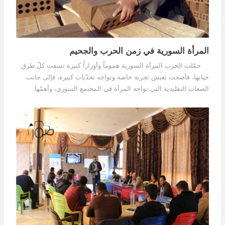
المرأة السورية في زمن الحرب والجحيم
حمّلت الحرب المرأة السورية هموماً وأوزاراً كبيرة نسفت كلّ طرق
حياتها، فأضحت تعيش تجربة خاصة وتواجه تحدّيات كبيرة، فإلى جانب
الصعاب التقليدية التي تواجه المرأة في المجتمع السوري، وأهمّها
التمييز بينها وبين الرجل، والعادات...