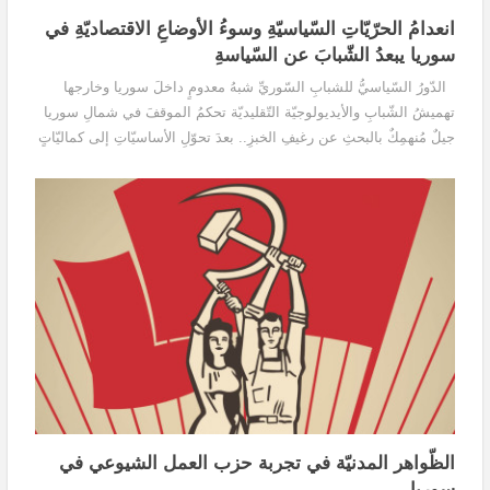
انعدامُ الحرّيّاتِ السّياسيّةِ وسوءُ الأوضاعِ الاقتصاديّةِ في
سوريا يبعدُ الشّبابَ عن السّياسةِ
الدّورُ السّياسيُّ للشبابِ السّوريِّ شبهُ معدومٍ داخلَ سوريا وخارجها
تهميشُ الشّبابِ والأيديولوجيّة التّقليديّة تحكمُ الموقفَ في شمالِ سوريا
جيلٌ مُنهمِكٌ بالبحثِ عن رغيفِ الخبزِ.. بعدَ تحوّلِ الأساسيّاتِ إلى كماليّاتٍ
القادةُ...
الظّواهر المدنيّة في تجربة حزب العمل الشيوعي في
سوريا