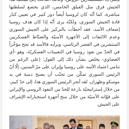
الجيش فرق مثل الفيلق الخامس، الذي يخضع لسلطتها
مباشرة، كما أنّه كان لروسيا أيضاً دور كبير في تعيين كبار
قادة الجيش السوري، ولكنّه يرى أنّه إذا كان هدف روسيا
إضعاف الأسد، فقد أخطأت بالتركيز على الجيش السوري
وعدم الالتفات إلى الأجهزة الأمنيّة والضبّاط العسكريين
المنتشرين في القصر الرئاسي، وبرأيه فالأسد قد نجح مؤخّراً
في الحدّ من نفوذ روسيا في التعيينات العسكريّة، وهو -أي
الغضاوي- يخلص بشأن ذلك إلى القول: (على الرغم من
تنامي اعتماد الأسد على روسيا وإيران على مرّ السنين، إلّا أنّ
الرئيس السوري تمكّن من تجنّب أن يصبح دمية في يد
موسكو وطهران. لقد أنجز الرئيس السوري هذا، إلى حدّ كبير،
من خلال إستراتيجيّة بارعة للحدّ من النفوذ الروسي والإيراني
على قوّاته الأمنيّة من خلال منح أجهزة استخباراته الإشراف
على الجيش.