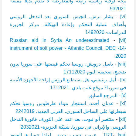
يتجه لولاية رئاسية رابعة والمعارضة لا تقدم بديلا مقنعا-
932021
[vi]
-
بشار نرش، الجيش السوري بعد التدخل الروسي
وأهداف عملية التحكم وإعادة الهيكلة، مركز الجزيرة
للدراسات- 1492020
Russian aid in Syria An underestimated
-
[vii]
instrument of soft power - Atlantic Council, DEC -14-
2020
[viii]
-
باسل درويش، روسيا تحكم قبضتها على سوريا بدون
ضجيج، صحيفة اليوم-17112020
[ix]
-
أمل رنتيسي، هل يستطيع الروس إزاحة الأجهزة الأمنية
في سوريا؟ موقع عنب بلدي -1712021
[x]
-
المرجع السابق
[xi]
-
عدنان أحمد، استئجار ميناء طرطوس روسيا تحكم
سيطرتها على الساحل السوري، العربي الجديد، 2242019
[xii]
-
منتصر أبو نبوت، بعد عقد على الثورة.. فاتورة التدخل
الروسي والإيراني في سوريا، شبكة الجزيرة- 2032021
[xiii]
-
TRT عربي، تنقيب جديد.. لماذا تتسارع العقود