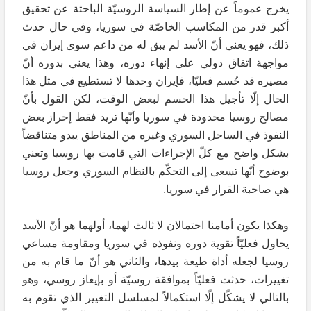
يخرج عموماً عن إطار السياسة الروسيّة الباحثة عن تحقيق
أكبر قدر من المكاسب الخاصّة في سوريا، وفي حال حدث
ذلك، فهو يعني أنّ الأسد لم يبق له من داعم سوى إيران في
مواجهة اتفاق دولي على إنهاء دوره، وهذا يعني بدوره أنّ
مصيره قد حُسم فعليّا، فإيران وحدها لا تستطيع في مثل هذا
الحال إلّا تأجيل هذا الحسم لبعض الوقت، لكن القول بأنّ
مصالح روسيا محدودة في سوريا وأنّها تريد فقط إحراز بعض
النفوذ في الساحل السوري وغيره من المناطق يبدو متناقضاً
بشكل واضح مع كلّ الإجراءات التي قامت بها روسيا وتعني
بوضوح أنّها تسعى إلى التحكّم بالنظام السوري وجعل روسيا
هي صاحبة القرار في سوريا.
وهكذا يكون أمامنا احتمالان لا ثالث لهما، أولهما هو أنّ الأسد
يحاول فعليّاً تقوية دوره ونفوذه في سوريا ومقاومة مساعي
روسيا لجعله أداة طيعة بيدها، والثاني هو أنّ ما قام به من
تغييرات، حدثت فعليّاً بموافقة روسيّة أو بإيعاز روسي، وهو
بالتالي لا يشكّل إلّا استكمالاً لمسلسل التغيير الذي تقوم به