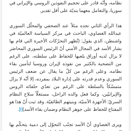
نظامه، وأنّه قادر على تحجيم النفوذين الروسي والإيراني في
سوريا، والتعامل معهما بنديّة على أقل تقدير.
هذا الرأي الثاني نجده مثلاً عند الصحفي والمحلّل السوري
عبدالله الغضاوي، الباحث في مركز السياسة العالميّة في
واشنطن، الذي يقول: (تُظهر التحرّكات الأخيرة التي قام بها
بشار الأسد في المجال الأمني أنّ الرئيس السوري المحاصَر
لا يزال لديه أوراق يلعبها للحفاظ على سلطته، على الرغم
من التضحية بالكثير من نفوذه لإيران وروسيا لتأمين بقاء
نظامه. وعلى الرغم من كلّ ما يقال عن ضعف الرئيس
السوري وعدم قدرته على إدارة البلاد بمفرده، إلا أنّه لا يزال
متمسّكاً بالسلطة على الرغم من تعدّي حلفائه الروس
والإيرانيّين، وكما فعل والده الراحل، مستغلّاً سلاح النظام
السريّ: الأجهزة الأمنيّة. وبنيتهم الطائفيّة. وقد ثبت أنّ هذا هو
المفتاح للحفاظ على جوهر النظام وضمان بقاء الأسد)
[i]
.
ويرى الغضاوي أنّ الأسد تجنّب التحوّل إلى دمية يتحكّم بها