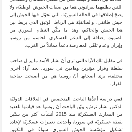
اللتين يطلقهما بقرادوني هما من صفات الجيوش الوطنيّة، ولا
يصحّ إطلاقها في الحالة السوريّة، التي تحوّل فيها الجيش إلى
جيش طائفي، والطائفيّة هي الرباط الوثيق الذي يربط بين
هذا الجيش والحاكم، وهذا ما مكّن النظام السوري من
الصمود، إضافة إلى الدعم العسكري الحاسم من روسيا
وإيران وعدم تلقّي المعارضة دعماً مماثلاً من الغرب.
في مقابل تلك الآراء التي ترى أنّ بشار الأسد ما يزال صاحب
سلطة وقرار مؤثرين وهامين في سوريا، نجد آراء أخرى
مختلفة، يرى أصحابها أنّ روسيا هي من أصبحت صاحبة
القرار.
ففي دراسة أعدَّها الباحث المتخصص في العلاقات الدوليّة
الدكتور بشار نرش، يبيّن الباحث أنّ روسيا بعد قيادتها للعديد
من المعارك العسكريّة منذ 2015 أنشأت أكثر من ستّين
نقطة عسكريّة في سوريا، وأحدثت تغييرات عسكريّة لإعادة
تشكيل مؤسّسة الجيش السوري سواءً في التكوين