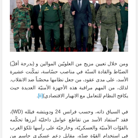
ومن خلال تعيين مزيج من العلويّين الموالين و (بدرجة أقلّ)
الضبّاط والقادة السنّة في مناصب حسّاسة، تمكّنت عشيرة
الأسد، على مدى عقود، من جعل نظامها محصّناً ضد الانقلاب.
لذلك، من المهم مراقبة هذه الأجهزة الأمنيّة العديدة حيث
يكافح النظام للتعامل مع الانهيار الاقتصادي)
[ii]
.
في السياق ذاته، وحسب فرانس 24 ودويتشه فيلله (WD)،
فقد “استفاد الأسد من تقاطع عوامل داخليّة أبرزها تحكّمه
بالقوّات الأمنيّة والعسكريّة، وخارجيّة على رأسها تلكؤ الغرب
في استخدام القوّة ضدّه، مقابل دعم عسكري حاسم من