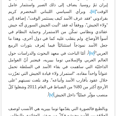
إيران ثمّ روسيا. يضاف إلى ذلك الصبر واستثمار عامل
الوقت”
[iii]
، وبرأي السياسي اللبناني المخضرم كريم
بقرادوني “فقد عرف الأسد كيف يستثمر الوقت”، إضافة إلى
“ولاء الجيش”، ووفقاً له فقد “أثبت الجيش السوري أنّه جيش
عقائدي ونظامي تمكّن من الاستمرار وحماية النظام في
أسوأ الأوضاع، ولم ينقلب عليه كما في دول أخرى، وهذا ما
جعل الأسد نموذجاً استثنائيّاً فيما يُعرف بثورات الربيع
]
[
العربي”
[iv]
، أمّا الباحث في معهد البحوث والدراسات حول
العالم العربي والإسلامي توما بييريه، فيعتبر أنّ العوامل
الداخليّة التي ساهمت في بقاء الأسد في السلطة تحمل
عنواناً واحداً مفاده، “استمرار ولاء قيادة الجيش التي تعزّزت
خلال عقود بأقارب الأسد وأتباعه”. وقد بلغت نسبتهم “على
الأرجح أكثر من 80% من الضباط في العام 2011 وشغلوا كلّ
]
[
منصب مؤثّر عمليّاً” داخل الجيش
[v]
.
وبالطبع فالصورة التي يقدّمها توما بييريه هي الأنسب لوصف
العلاقة بين الأسد وجيشه فكلّ من صفتي العقائدي والنظامي