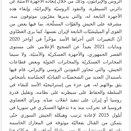
الروس والإيرانيّون، وذلك من خلال إبعاده الأجهزة الأمنيّة عن
دائرتي السيطرة، والنفوذ الروسيّة والإيرانيّة، وإبقاء هذه
الأجهزة التابعة له، والتي يديرها مقرّبون موثوقون منه،
مشرفة على الجيش والقوّات المسلّحة، بما فيها بعض من
القوى أو الميليشيّات التابعة لإيران نفسها، كما يرى الغضّاوي
أنّ التغييرات التي أجراها الأسد مؤخّراً في أواخر 2020
وبدايات 2021 بعيداً عن الضجيج الإعلامي على مستوى
القصر الجمهوري، والأجهزة العسكريّة والأمنيّة، ولا سيما
المخابرات العسكريّة والمخابرات الجويّة وبعض قطاعات
الجيش، والتي تتجاوز النفوذين الروسي والإيراني، قام فيها
باستبدال العديد من الشخصيّات القياديّة الحسّاسة بأشخاص
يثق بولائهم له، هي جزء من إستراتيجيّة الأسد للبقاء في
السلطة والحفاظ على سيطرته على نظامه، وتقليل قدرة
روسيا أو إيران على تنفيذ انقلاب ضدّه، وبرأي الغضاوي
فروسيا قد تحركت منذ بدء تدخلها العسكري في سوريا في
أيلول 2015 لإعادة ترتيب وهيكلة الجيش السوري حتّى
يتمكن من القتال بفعاليّة موثوقة في المعارك الحاسمة
بإشراف المستشارين الروس، ولذلك أضافت إلى هيكليّة هذا