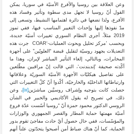
وعن العلاقة بين روسيا والأفرع الأمنيّة في سوريا، يمكن
القول أنّ روسيا لا تجهل مدى سطوة وتأثير وفساد هذه
الأفرع، ولذا تضعها في دائرة اهتمامها النشيط، وتسعى إلى
مدّ نفوذها إليها وإحداث التغيير المناسب فيها، ففي تموز
2019 مثلاً، أجرى النظام السوري تغييرات أمنيّة جديدة،
وبحسب ’مركز تحليل وبحوث العمليات-‘COAR جرت هذه
التعديلات بجهود روسيّة لتقليل قبضة “العلويّين” على أجهزة
المخابرات، وبالتالي، إلغاء التأثير المباشر لإيران، وهذا ما
أكّدته صحيفة ’إندبندنت‘، التي قالت إنّ مراقبين مطّلعين
على تفاصيل هيكليّات الأجهزة الأمنيّة السوريّة وعلاقاتها
وارتباطاتها الداخليّة والخارجيّة، أكّدوا أنّ كلّ التغييرات التي
حصلت كانت بتوجيه وإشراف روسيَّين مباشرَين
[ix]
، وعن
ذلك، في تصريح له يقول الأكاديمي والخبير في الشأن
الروسي الدكتور محمود حمزة أنّ “روسيا أسّست عدّة فروع
أمنيّة مهمتها حماية المطار والقصر الجمهوري والوزارات
والمؤسّسات، ففي حال حصول أيّ حادث مفاجئ تقوم بدور
الحماية، كما أنّ هناك ضباط أمن أصبحوا يتحدّثون علناً أنهم