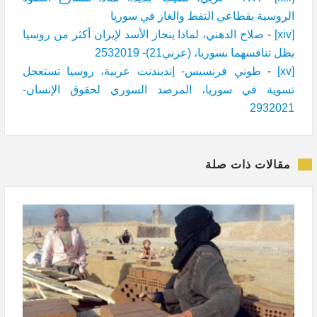
الروسية بقطاعي النفط والغاز في سوريا
[xiv]
-
صلاح الدهني، لماذا ينحاز الأسد لإيران أكثر من روسيا
بظل تنافسهما بسوريا، (عربي21)- 2532019
[xv]
-
طوني فرنسيس- إندبندنت عربية، روسيا تستعجل
تسوية في سوريا، المرصد السوري لحقوق الإنسان-
2932021
مقالات ذات صلة