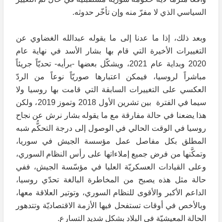
السياسي الذي لا مفرّ منه وإن تأخّر حدوثه.
وبعد ذلك، إذا ما عدنا إلى ما يقوله عبدالله الغضاوي عن
التغييرات الأخيرة التي قام بها بشار الأسد في نهاية عام
2020 وبداية عام 2021، ويشكّل بعضها -برأيه- تحديّاً جريئاً
مباشراً لروسيا، فيمكن اعتبارها صوريّاً نوعاً من الردّ
العكسي على التغييرات السابقة التي قامت بها روسيا ولا
سيما في الفترة بين تشرين الأول 2018 وتموز 2019، ولكن
هذا يضعنا في حالة مفارقة مع ما يقوله بشار نرش عن نجاح
روسيا في الوقت الحالي في الوصول إلى درجة التحكُّم شبه
المطلق بكل مفاصل عمل مؤسسة الجيش في سوريا،
وتمكَّنها من فرض جميع إملاءاتها على رأس النظام السوري،
وعلى القيادات العسكريّة العليا في مؤسّسة الجيش، ففي
حالة مثل هذه يصبح من المخاطرة البالغة تحدّي روسيا،
الداعم الأكبر والأقوى للنظام السوري، وتوتير العلاقة معها،
وبالأخص في أوقات تستفحل فيها الأزمة الاقتصاديّة وتتدهور
الحالة المعيشيّة في البلاد بشكل شديد التسارع.