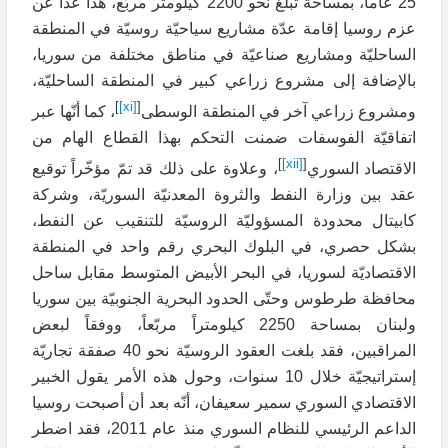
25 عاماً، بمساحة تبلغ نحو 2200 كيلومتر مربّع، هذا عدا عن
عزم روسيا إقامة عدّة مشاريع سياحيّة روسيّة في المنطقة
الساحليّة ومشاريع صناعيّة في مناطق مختلفة من سوريا،
بالإضافة إلى مشروع زراعي كبير في المنطقة الساحليّة،
]
[xi]
[
ومشروع زراعي آخر في المنطقة الوسطى
، كما أنّها عبر
اتفاقيّة الفوسفات ضمنت التحكم بهذا القطاع الهام من
]
[xii]
[
الاقتصاد السوري
، وعلاوة على ذلك قد تمّ مؤخّراً توقيع
عقد بين وزارة النفط والثروة المعدنيّة السوريّة، وشركة
كابيتال محدودة المسؤوليّة الروسيّة للتنقيب عن النفط،
بشكل حصري، في البلوك البحري رقم واحد في المنطقة
الاقتصاديّة لسوريا، في البحر الأبيض المتوسط مقابل ساحل
محافظة طرطوس وحتّى الحدود البحرية الجنوبيّة بين سوريا
ولبنان بمساحة 2250 كيلومتراً مربّعاً، ووفقاً لبعض
المراقبين، فقد بلغت العقود الروسيّة نحو 40 صفقة تجاريّة
إستراتيجيّة خلال 10 سنوات، وحول هذه الأمر يقول الخبير
الاقتصادي السوري سمير سعيفان، أنّه بعد أن أصبحت روسيا
الداعم الرئيسي للنظام السوري منذ عام 2011، فقد اضطر