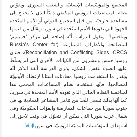
المجتمع والمؤسّسات الإنسانيّة والشعب السوري. ويقوّض
نظام المساعدات الروسي المكتفي ذاتيّاً الذي لا يحتاج إلى
مساعدة خارجيّة من قبل المجتمع الدولي أو الأمم المتّحدة
الجهودَ التي تقودها الأمم المتّحدة في سوريا ويقلّل من قيمتها
وينافسها”، وتقول الدراسة أنّه إضافة إلى مركز ’حميميم‘
للمصالحة والأطراف المتنازعة (Russia’s Center for
Reconciliation and Conflicting Sides -CRCS)، فلدى
روسيا خمس وعشرون من الكيانات الأخرى التي لم يسلّط
عليها الضوء بنفس الشكل، وترى الدراسة آنفة الذكر أنّه
وبقدر ما استخدمت روسيا محادثات أستانا لإعطاء الأولويّة
لمصالحها، فإنّها تستخدم نظام المساعدات المحمي هذا
لمنافسة النظام الحالي الذي تقوده الأمم المتحدة في سوريا،
كما أنّها بذلك تسعى للحدّ من تنامي المشاعر المعادية لها في
جنوب سوريا من جماعات المعارضة والقوّات الحكوميّة وفي
شمال غرب سوريا التي يمكن أن تتحوّل في وقت لاحق إلى
.
استهداف للمؤسّسات المدنيّة الروسيّة في سوريا
[viii]