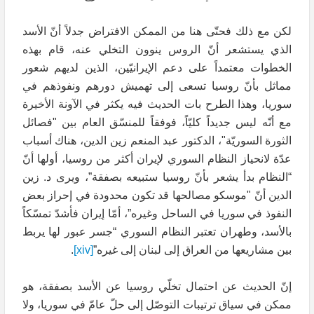
لكن مع ذلك فحتّى هنا من الممكن الافتراض جدلاً أنّ الأسد
الذي يستشعر أنّ الروس ينوون التخلي عنه، قام بهذه
الخطوات معتمداً على دعم الإيرانيّين، الذين لديهم شعور
مماثل بأنّ روسيا تسعى إلى تهميش دورهم ونفوذهم في
سوريا، وهذا الطرح بات الحديث فيه يكثر في الآونة الأخيرة
مع أنّه ليس جديداً كليّاً، فوفقاً للمنسّق العام بين "فصائل
الثورة السوريّة"، الدكتور عبد المنعم زين الدين، هناك أسباب
عدّة لانحياز النظام السوري لإيران أكثر من روسيا، أولها أنّ
“النظام بدأ يشعر بأنّ روسيا ستبيعه بصفقة”، ويرى د. زين
الدين أنّ "موسكو مصالحها قد تكون محدودة في إحراز بعض
النفوذ في سوريا في الساحل وغيره”، أمّا إيران فأشدّ تمسّكاً
بالأسد، وطهران تعتبر النظام السوري “جسر عبور لها يربط
بين مشاريعها من العراق إلى لبنان إلى غيره”
[xiv]
.
إنّ الحديث عن احتمال تخلّي روسيا عن الأسد بصفقة، هو
ممكن في سياق ترتيبات التوصّل إلى حلّ عامّ في سوريا، ولا