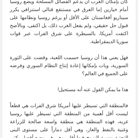
كان بإمكان الغرب أن يدعم الفصائل المسلحة ويضع روسيا
أمام خيارين إما الغرق في مستنقع قتالي استنزافي يكرر
سيناريو أفغانستان على الأقل أو يرغم روسيا ونظامها على
قبول حل حقيقي، ولم يفعل الغرب ذلك، بل اكتفى، وبالأصح
اكتفت أمريكا، بالسيطرة على شرق الفرات عبر قوات
سوريا الديمقراطية.
فهل يعني هذا أن روسيا حسمت اللعبة، وقضت على الثورة
السورية، وبات بإمكانها إعادة إنتاج النظام السوري وفرضه
على الجميع في العالم؟
هذا ما يمكن القول عنه أنه مستحيل!
فالمنطقة التي تسيطر عليها أمريكا شرق الفرات هي قطعاً
ليست أقل أهمية من المنطقة التي تسيطر عليها روسيا
غربه، فهذه المنطقة هي منطقة واسعة صالحة للزراعة
وغنية بالنفط والغاز، وهي أقل دماراً على مستوى البنى
التحتية ونسبة النزوح فيها أقل، وهي في وضع أفضل بكثير