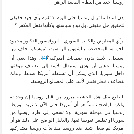
روسيا أخذه من النظام الفاسد الراهن!
إذن لماذا ما تزال روسيا حتى اليوم لا تقوم بأي جهد حقيقي
لتحقيق حل حقيقي، بل تبدو سياستها وكأنها تفعل العكس؟
برأي المعارض والكاتب السوري، البروفيسور الدكتور محمود
الحمزة، المتخصص بالشؤون الروسية، ’موسكو تخاف من
]
[
استبدال الأسد بدون ضمانات أميركية‘
[4]
، وهذا يعني أن
روسيا تخشى أن يؤدي استبدال الأسد إلى إضعاف موقفها
داخل سوريا، الذي يمكن أن تستغله أمريكا ضدها، وبذلك
يتضاعف خطر تغيير الأسد على المصالح الروسية.
بالطبع مثل هذه الخشية مبررة من قبل روسيا إن وجدت،
ولكن الواضح تماماً هو أن أمريكا حتى الآن لا تريد ’توريط‘
روسيا في موحلة سورية، ولا تسعى إلى طرد روسيا من
سوريا أو تقليص نفوذها فيها، والدليل الواضح على ذلك هو أن
أمريكا لم تفعل شيئا ضد روسيا منذ بدأت روسيا مشاركتها