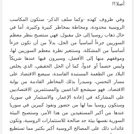
أصلا؟!
وفي ظروف كهذه -وكما سلف الذكر- ستكون المكاسب
الروسية محدودة، ومحاطة بمخاطر كبيرة وكثيرة، أما في
حال ذهاب روسيا إلى حل مقبول، فهي ستصبح بنظر معظم
السوريين جزءاً أساسياً من الحل، بدلاً من أن تكون جزءاً
أساسياً من المشكلة، وستتغير نظرة معظم السوريين لها،
وموقفهم منها إلى الأفضل، وسيرون فيها عندها شريكاً
وليس خصماً أو عدواً، كما أن الحل الحقيقي، الذي يخلص
البلاد من الطغمة المستبدة الفاسدة، سيضع الاقتصاد على
مسار التحسن، وسيدرأ بذلك المخاطر القادمة من بوابة
الاقتصاد، فهو سيشجع الداعمين والمستثمرين الاقتصاديين
على المشاركة في إعادة الإعمار، والاستثمار في سوريا،
وستكون روسيا بما لها من حضور ونفوذ كبيرين في سوريا
عندها من أكبر المستفيدين من هذا الأمر، وستصبح البيئة
السورية نفسها بيئة جد صالحة للاستثمارات الروسية، وتكون
عائدات ذلك على المصالح الروسية أكبر بكثير مما تستطيع