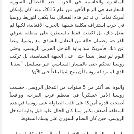
المباشرة والحاسمة في الحرب ضد الفصائل السورية
المعارضة في الربع الأخير من عام 2015، وقد كان بإمكان
أمريكا تماماً أن تدعم هذه الفصائل بما يكفي لتوريط روسيا
في حرب استنزاف مكلفة شبيهة بالحرب الأفغانية، لكنها لم
تفعل ذلك، بل اكتفت فقط بالسيطرة على منطقة شرقي
الفرات، وضمان حالة من التعادل النفوذي مع روسيا، وعدا
عن ذلك فأمريكا منذ بداية التدخل الحربي الروسي، وحتى
اليوم لم تفعل شيئاً حتى على الجبهة السياسية، بل تركت
روسيا تتحكم حتى بالمسار السياسي عبر مسلسل ’أستانا‘
الذي لم ترد له روسيا أن ينتج شيئا بناءاً حتى الآن!
واليوم بعد أكثر من 5 سنوات من التدخل الروسي، حسمت
روسيا الأمر عسكرياً في معظم غرب الفرات، وواقعياً
أصبحت قدرة أمريكا على قلب الطاولة على روسيا في هذه
المنطقة أضعف بكثير مما كان الحال عليه قبل بداية التدخل
الروسي، حين كان النظام السوري على وشك السقوط!
وإنه لمن بالغ السذاجة الافتراض أن الأمريكان كانوا يجهلون