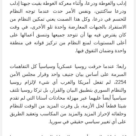
إدلب والغوطة ودرعا، وأثناء معركة الغوطة بقيت جبهتا إدلب
ودرعا ساكتتين، ونفس الأمر حدث عندما توجه النظام
للحسم في درعا، وكل هذا الصمت يعني تمكين النظام من
الاستفراد بالجبهات المعارضة واحدة تلو الأخرى، في وقت
كان يفترض فيه بها أن تتوحد جميعها وتنسق أعمالها على
أعلى المستويات لمنع النظام من تركيز قواته في منطقة
واحدة وضمان التفوق فيها.
رابعا: عندما خرقت روسيا عسكرياً وسياسياً كل التفاهمات
المبرمة على أساس بيان جنيف واحد وقرار مجلس الأمن
2254، لم تفعل أمريكا والغرب أي شيء لإلزام روسيا
والنظام السوري بتطبيق البيان والقرار، بل تركا روسيا تلتف
سياسياً أيضاً عليهما عبر مهزلة محادثات أستانا التي لم تقدم
شيئا قطعاً لحل الأزمة، بل وفرت المزيد من الوقت للنظام
وحلفائه لإحراز المزيد والمزيد من المكاسب وتعقيد الطريق
على أي تغيير سياسي حقيقي في سوريا.