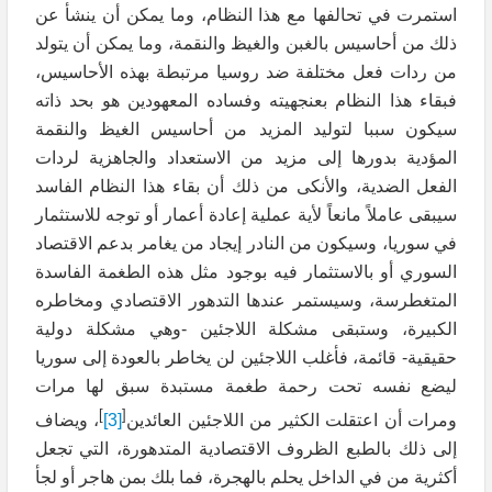
استمرت في تحالفها مع هذا النظام، وما يمكن أن ينشأ عن
ذلك من أحاسيس بالغبن والغيظ والنقمة، وما يمكن أن يتولد
من ردات فعل مختلفة ضد روسيا مرتبطة بهذه الأحاسيس،
فبقاء هذا النظام بعنجهيته وفساده المعهودين هو بحد ذاته
سيكون سببا لتوليد المزيد من أحاسيس الغيظ والنقمة
المؤدية بدورها إلى مزيد من الاستعداد والجاهزية لردات
الفعل الضدية، والأنكى من ذلك أن بقاء هذا النظام الفاسد
سيبقى عاملاً مانعاً لأية عملية إعادة أعمار أو توجه للاستثمار
في سوريا، وسيكون من النادر إيجاد من يغامر بدعم الاقتصاد
السوري أو بالاستثمار فيه بوجود مثل هذه الطغمة الفاسدة
المتغطرسة، وسيستمر عندها التدهور الاقتصادي ومخاطره
الكبيرة، وستبقى مشكلة اللاجئين -وهي مشكلة دولية
حقيقية- قائمة، فأغلب اللاجئين لن يخاطر بالعودة إلى سوريا
ليضع نفسه تحت رحمة طغمة مستبدة سبق لها مرات
]
[
ومرات أن اعتقلت الكثير من اللاجئين العائدين
[3]
، ويضاف
إلى ذلك بالطبع الظروف الاقتصادية المتدهورة، التي تجعل
أكثرية من في الداخل يحلم بالهجرة، فما بلك بمن هاجر أو لجأ