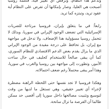
وتدعم هذا النظام، وترفض أي تغيير فيه، فكلمة روسيا
أصبحت هي العليا، وصار بإمكانها أن تفرض على النظام أية
عقود تريد، وتبتزه كما تريد.
رابعاً: في ما يتعلق بإيران، فروسيا مرتاحة للضربات
الإسرائيلية التي تضعف الوجود الإيراني في سوريا، وبذلك لا
تتحمل روسيا مسؤولية هذا الإضعاف، ولا تدخل في مواجهة
مع إيران، بل تحافظ على درجة مفيدة من الوجود الإيراني
الذي ما يزال يقدم بعض الدعم الاقتصادي للنظام السوري،
كما أن يبقى صالحاً للاستخدام كحليف في حال ساءت
الأمور، وتطورت إلى مواجهة بين روسيا والغرب في سوريا،
وهذا أمر يبقى محتملاً رغم ضعف احتمالاته.
وهكذا فروسيا لا تجد نفسها حتى اللحظة الراهنة مضطرة
لإجراء أي تغيير حقيقي، وهي تستغل ما لديها من وقت
لتوسيع وتثبيت مصالحها داخل سوريا إلى أقصى حد ممكن
طالما أن الفرصة ما تزال سانحة.