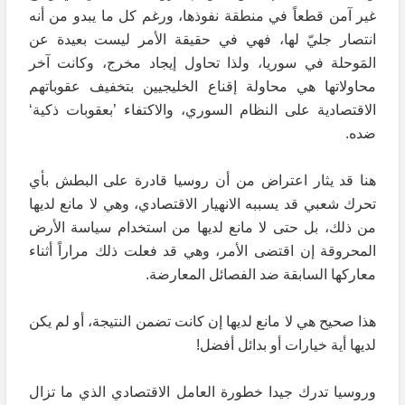
غير آمن قطعاً في منطقة نفوذها، ورغم كل ما يبدو من أنه
انتصار جليّ لها، فهي في حقيقة الأمر ليست بعيدة عن
المَوحلة في سوريا، ولذا تحاول إيجاد مخرج، وكانت آخر
محاولاتها هي محاولة إقناع الخليجيين بتخفيف عقوباتهم
الاقتصادية على النظام السوري، والاكتفاء ’بعقوبات ذكية‘
ضده.
هنا قد يثار اعتراض من أن روسيا قادرة على البطش بأي
تحرك شعبي قد يسببه الانهيار الاقتصادي، وهي لا مانع لديها
من ذلك، بل حتى لا مانع لديها من استخدام سياسة الأرض
المحروقة إن اقتضى الأمر، وهي قد فعلت ذلك مراراً أثناء
معاركها السابقة ضد الفصائل المعارضة.
هذا صحيح هي لا مانع لديها إن كانت تضمن النتيجة، أو لم يكن
لديها أية خيارات أو بدائل أفضل!
وروسيا تدرك جيدا خطورة العامل الاقتصادي الذي ما تزال