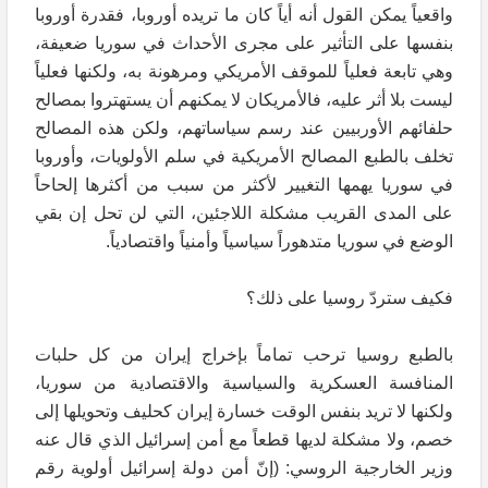
واقعياً يمكن القول أنه أياً كان ما تريده أوروبا، فقدرة أوروبا
بنفسها على التأثير على مجرى الأحداث في سوريا ضعيفة،
وهي تابعة فعلياً للموقف الأمريكي ومرهونة به، ولكنها فعلياً
ليست بلا أثر عليه، فالأمريكان لا يمكنهم أن يستهتروا بمصالح
حلفائهم الأوربيين عند رسم سياساتهم، ولكن هذه المصالح
تخلف بالطبع المصالح الأمريكية في سلم الأولويات، وأوروبا
في سوريا يهمها التغيير لأكثر من سبب من أكثرها إلحاحاً
على المدى القريب مشكلة اللاجئين، التي لن تحل إن بقي
الوضع في سوريا متدهوراً سياسياً وأمنياً واقتصادياً.
فكيف ستردّ روسيا على ذلك؟
بالطبع روسيا ترحب تماماً بإخراج إيران من كل حلبات
المنافسة العسكرية والسياسية والاقتصادية من سوريا،
ولكنها لا تريد بنفس الوقت خسارة إيران كحليف وتحويلها إلى
خصم، ولا مشكلة لديها قطعاً مع أمن إسرائيل الذي قال عنه
وزير الخارجية الروسي: (إنّ أمن دولة إسرائيل أولوية رقم