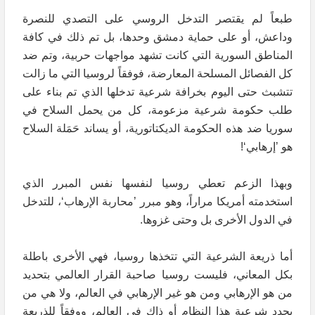
طبعاً لم يقتصر التدخل الروسي على التصدي للنصرة
وداعش، أو على حماية دمشق وحدها، بل تم ذلك في كافة
المناطق السورية التي كانت تشهد مواجهات حربية، وتم ضد
كل الفصائل المسلحة المعارضة، فوفقاً لروسيا التي ما زالت
تتشبث حتى اليوم بخرافة شرعية تدخلها الذي تم بناء على
طلب حكومة شرعية مزعومة، كل من يحمل السلاح في
سوريا ضد هذه الحكومة الديكتاتورية، أو يساند حَمَلة السلاح
هو ’إرهابي‘!
وبهذا الزعم تعطي روسيا لنفسها نفس المبرر الذي
استخدمته أمريكا مراراً، وهو مبرر ’محاربة الإرهاب‘، للتدخل
في الدول الأخرى بل وحتى غزوها.
أما ذريعة الشرعية التي تتخذها روسيا، فهي الأخرى باطلة
بكل المعاني، فليست روسيا صاحبة القرار العالمي بتحديد
من هو الإرهابي ومن هو غير الإرهابي في العالم، ولا هي من
يحدد شرعية هذا النظام أو ذاك في العالم، ووفقاً للذريعة