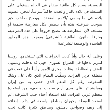
الروسية، يصبح كل طاغية سفاح في العالم يستولي على
السلطة في بلاده بالنار والحديد حاكماً شرعياً، لمجرد عضوية
بلاده في ما يسمى ’بالأمم المتحدة‘، ويصبح صاحب حق
بموجب شرعيته هذه بأن يبطش بكل معارضة سلمية أو
مسلحة لأن المعارضة هنا تصبح خروجاً على هذه الشرعية،
وخرقا لقانون الطاغية (الشرعي) بموجب هذه المعايير
الفاسدة والوضيعة للشرعية!
وعلى أية حال وأياً كانت الخرافات التي تستخدمها روسيا
لتبرير تدخلها في الصراع السوري، فهي قد تدخلت وبمنتهى
العنف والفظاظة، وقلبت مجرى الأمور رأساً على عقب في
منطقة غربي الفرات، ومكّنت النظام الذي كان على وشك
السقوط، رغم كل الدعم الذي حظي به من إيران
وميليشياتها على مدى أربع سنوات ونصف، من استعادة
معظم غربي الفرات، فقد استعاد أحياء حلب الشرقية، ثم
استعاد الغوطة وحوران ومناطق واسعة في إدلب، إضافة
إلى ريف وضواحي دمشق، ومناطق كثيرة كانت تحت