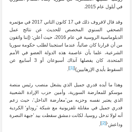
في أيلول عام 2015.
وقد قال لافروف ذلك في 17 كانون الثاني 2017 في مؤتمره
الصحفي السنوي المخصص للحديث عن نتائج عمل
الدبلوماسية الروسية في عام 2016، حيث أعلن: (إننا واثقون
من أن قرارنا كان صائباً، عندما استجبنا لطلب حكومة سوريا
الشرعية، علما بأن عاصمة هذه الدولة العضو في الأمم
المتحدة، كان يفصلها آنذاك أسبوعان أو 3 أسابيع عن
]
[1]
[
السقوط بأيدي الإرهابيين)
.
وهذا ما أيده قدري جميل الذي يشغل منصب رئيس منصة
موسكو للمعارضة السورية، وأمين حزب الإرادة الشعبية
الذي يعتبر نفسه وحزبه من’معارضة الداخل‘، حيث زعم
قدري جميل في مقابلة تلفزيونية مع شبكة ’روداو‘ الكردية
أنه لولا تدخل روسيا، لكانت دمشق سقطت بيد ’جبهة النصرة
]
[2]
[
وداعش‘
.