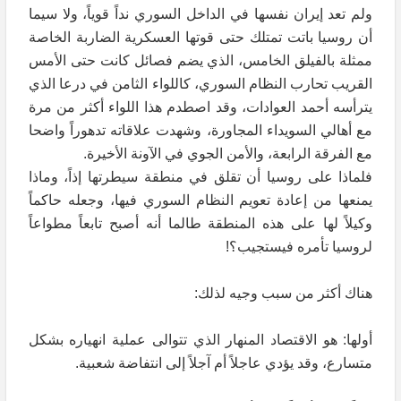
ولم تعد إيران نفسها في الداخل السوري نداً قوياً، ولا سيما
أن روسيا باتت تمتلك حتى قوتها العسكرية الضاربة الخاصة
ممثلة بالفيلق الخامس، الذي يضم فصائل كانت حتى الأمس
القريب تحارب النظام السوري، كاللواء الثامن في درعا الذي
يترأسه أحمد العوادات، وقد اصطدم هذا اللواء أكثر من مرة
مع أهالي السويداء المجاورة، وشهدت علاقاته تدهوراً واضحا
مع الفرقة الرابعة، والأمن الجوي في الآونة الأخيرة.
فلماذا على روسيا أن تقلق في منطقة سيطرتها إذاً، وماذا
يمنعها من إعادة تعويم النظام السوري فيها، وجعله حاكماً
وكيلاً لها على هذه المنطقة طالما أنه أصبح تابعاً مطواعاً
لروسيا تأمره فيستجيب؟!
هناك أكثر من سبب وجيه لذلك:
أولها: هو الاقتصاد المنهار الذي تتوالى عملية انهياره بشكل
متسارع، وقد يؤدي عاجلاً أم آجلاً إلى انتفاضة شعبية.