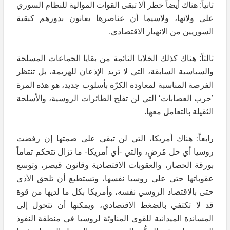
ثانياً: هناك أيضاً خطر ألا تبقى القوات الموالية للنظام السوري
على ولائها، ولاسيما أن عناصرها يعانون بدورهم كبقية
السوريين من الانهيار الاقتصادي.
ثالثاً: هناك كذلك الخلايا النائمة من بقايا الجماعات المسلحة
والسياسية السابقة، التي لا تريد الإذعان للهزيمة، بل تنتظر
الفرصة المناسبة لمعاودة الكرّة بأسلوب جديد، هو هذه المرة
’حرب العصابات‘ التي لن تفلح الطائرات الروسية، والأسلحة
الثقيلة بالتعامل معها.
رابعاً: هناك أمريكا، التي لن تبقى على صمتها إن رفضت
روسيا أي حل مُرضٍ، والتي -أي أمريكا- ما تزال تتحكم تماماً
بورقة الحصار، والعقوبات الاقتصادية وقانون قيصر، وتوسع
عقوباتها حتى على روسيا نفسها، وتستطيع أن تلحق الأذى
حتى بالاقتصاد الروسي نفسه، وأمريكا بكل ما لديها من قوة
قد لا تكتفي بالضغط الاقتصادي، ويمكنها أن تتحول إلى
المساندة الميدانية للقوى المناوئة لروسيا في منطقة النفوذ