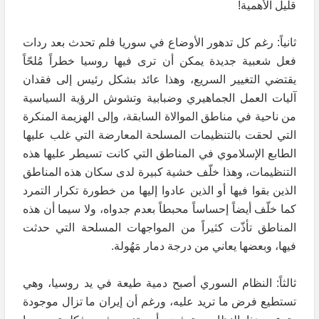
قليل الأهمية!
ثانياً: رغم كل تدهور الأوضاع في سوريا فلم تحدث بعد ردات
فعل شعبية جديدة يمكن أن ترى فيها روسيا خطراً مُلحّاً
يقتضي التغيير السريع، وهذا عائد بشكل رئيس إلى فقدان
آليات العمل الجماهيري وضبابية وتشوش الرؤية السياسية
من ناحية في مناطق الموالاة السابقة، وإلى الهزيمة المنكرة
التي لحقت بالتنظيمات المسلحة المعارضة التي غلب عليها
الطابع الإسلاموي في المناطق التي كانت تسيطر عليها هذه
التنظيمات، وهذا خلّف خشية كبيرة لدى سكان هذه المناطق
الذين بقوا فيها أو الذين عادوا إليها من خطورة تكرار التمرد
كما خلّف أيضاً إحساساً محبطاً بعدم جدواه، ولا سيما أن هذه
المناطق تأذّت كثيراً من المواجهات المسلحة التي حدثت
فيها، وبعضها يعاني من درجة دمار مَهُولة.
ثالثاً: النظام السوري أصبح دمية طيعة في يد روسيا، وهي
تستطيع فرض ما تريد عليه، ورغم أن إيران ما تزال موجودة