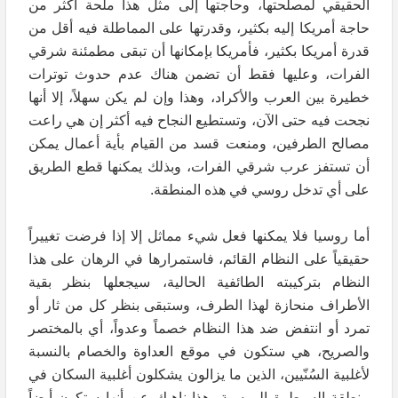
الحقيقي لمصلحتها، وحاجتها إلى مثل هذا ملحة أكثر من
حاجة أمريكا إليه بكثير، وقدرتها على المماطلة فيه أقل من
قدرة أمريكا بكثير، فأمريكا بإمكانها أن تبقى مطمئنة شرقي
الفرات، وعليها فقط أن تضمن هناك عدم حدوث توترات
خطيرة بين العرب والأكراد، وهذا وإن لم يكن سهلاً، إلا أنها
نجحت فيه حتى الآن، وتستطيع النجاح فيه أكثر إن هي راعت
مصالح الطرفين، ومنعت قسد من القيام بأية أعمال يمكن
أن تستفز عرب شرقي الفرات، وبذلك يمكنها قطع الطريق
على أي تدخل روسي في هذه المنطقة.
أما روسيا فلا يمكنها فعل شيء مماثل إلا إذا فرضت تغييراً
حقيقياً على النظام القائم، فاستمرارها في الرهان على هذا
النظام بتركيبته الطائفية الحالية، سيجعلها بنظر بقية
الأطراف منحازة لهذا الطرف، وستبقى بنظر كل من ثار أو
تمرد أو انتفض ضد هذا النظام خصماً وعدواً، أي بالمختصر
والصريح، هي ستكون في موقع العداوة والخصام بالنسبة
لأغلبية السُنّيين، الذين ما يزالون يشكلون أغلبية السكان في
منطقة السيطرة الروسية، هذا ناهيك عن أنها ستكون أيضاً