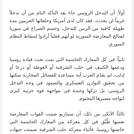
أولاً: أن التدخل الروسي جاء بعد التأكد التام من أن تدخلاً
غربياً لن يحدث، فقد كان لدى أمريكا وحلفائها الغربيين مدة
طويلة كافية من الزمن للتدخل، وحسم الصراع في سوريا
لصالح المعارضة السورية لو أنهم فعلياً أرادوا إسقاط النظام
السوري.
ثانياً: في كل المعارك الحاسمة التي تمت تحت قيادة روسيا
ودعمها الكثيف في حلب الشرقية أو الغوطة أو درعا أو
إدلب، لم يقدّم الغرب أية مساعدة للفصائل المحاربة تمكنها
من تحقيق التوازن العسكري والصمود في وجه التدخل
الروسي، بل ترَكها وحيدة في مواجهة قوة حربية كبرى
لتواجه مصيرها المحتوم.
ثالثاً: الأنكى من ذلك، أن سيناريو صمت القوات المعارضة
نفسها طُبِّق في كل معركة من المعارك الحاسمة التي
خاضتها روسيا، فأثناء معركة حلب الشرقية صمتت جبهات