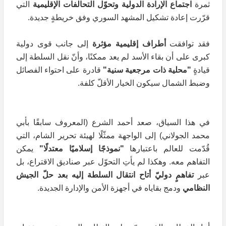
ثمرة
اجتماع الإرادة الدولية وتحوّل التحالفات الإقليمية
التي
قرّرت إعادة تشكيل المشهد السوري وفق خريطةٍ جديدة.
فقد توافقت
أطراف إقليمية مؤثرة
إلى جانب قوى دولية
كبرى على أن بقاء الأسد لم يعد ممكنًا، وأنّ نقل السلطة إلى
قيادةٍ
"محلية ذات مرجعية سنية"
قادرة على احتواء الفصائل
وضبط الشمال سيكون الخيار الأقلّ كلفة.
في هذا السياق، صعد أحمد الشرع (المعروف سابقًا بأبي
محمد الجولاني) إلى الواجهة ممثّلًا لهيئة تحرير الشام، التي
قُدّمت للعالم باعتبارها
"نموذجًا إسلاميًا معتدلًا"
يمكن
التفاهم معه. وهكذا لم يأتِ التحوّل عبر صناديق الاقتراع، بل
عبر
تفاهمٍ دوليّ أتاح انتقال السلطة إليه بعد حلّ الجيش
النظامي
ودمج بقاياه في أجهزة الأمن والإدارة الجديدة.