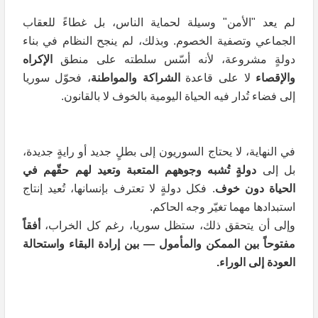
لم يعد "الأمن" وسيلة لحماية الناس، بل غطاءً للعقاب
الجماعي وتصفية الخصوم. وبذلك، لم ينجح النظام في بناء
دولةٍ مشروعة، لأنه أسّس سلطته على منطق
الإكراه
والإقصاء
لا على قاعدة
الشراكة والمواطنة
، فحوّل سوريا
إلى فضاء تُدار فيه الحياة اليومية بالخوف لا بالقانون.
في النهاية، لا يحتاج السوريون إلى بطلٍ جديد أو رايةٍ جديدة،
بل إلى
دولةٍ تُشبه وجوههم المتعبة وتعيد لهم حقّهم في
الحياة دون خوف
. فكل دولةٍ لا تعترف بإنسانها، تُعيد إنتاج
استبدادها مهما تغيّر وجه الحاكم.
وإلى أن يتحقق ذلك، ستظل سوريا، رغم كل الخراب،
أفقاً
مفتوحاً بين الممكن والمأمول — بين إرادة البقاء واستحالة
العودة إلى الوراء
.