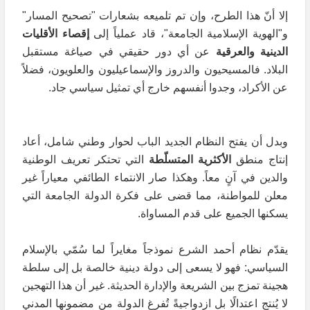
إلا أنّ هذا الطرح، وإن تم تلميعه بشعارات "تصحيح المسار"
و"الهوية الإسلامية الجامعة"، قاد عملياً إلى
إقصاء الأقليات
الدينية والعرقية
عن أي دور حقيقي في صياغة مستقبل
البلاد. فالمسيحيون والدروز والإسماعيليون والعلويون، فضلاً
عن الأكراد، وجدوا أنفسهم خارج أي تمثيل سياسي جاد.
وبدل أن يفتح النظام الجديد الباب لحوار وطني شامل، أعاد
إنتاج منطق
الأكثرية المتسلّطة
التي تحتكر تعريف الوطنية
والدين في آنٍ معاً. وهكذا صار الانتماء الطائفي معياراً غير
معلن للمواطنة، مما قضى على فكرة الدولة الجامعة التي
يسكنها الجميع على قدم المساواة.
يقدّم نظام أحمد الشرع نموذجاً مغايراً لما سُمّي بالإسلام
السياسي: فهو لا يسعى إلى دولة دينية خالصة بل إلى سلطة
هجينة تمزج بين الشريعة والإدارة الحديثة. غير أن هذا التهجين
لا يُنتج اعتدالًا بل ازدواجيةً تُفرغ الدولة من مضمونها المدني