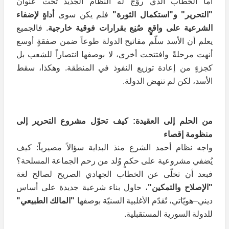
أما الخطاب الذي روّج له النظام الجديد تحت عنوان
"التحرير" و"استكمال الثورة"
فلم يكن سوى
أداةٍ لإضفاء
الشرعية على واقعٍ صُنِع بقرارات فوقية خارجية
. فالجميع
يعلم أن الأسد سلّم مفاتيح الدولة طوعاً ضمن صفقةٍ أوسع
أنهت مرحلةً وافتتحت أخرى، لا بوصفها انتصاراً للشعب بل
كجزءٍ من إعادة توزيع النفوذ في المنطقة. وهكذا، سقط
الأسد، لكن لم تنهض الدولة.
من الحلم إلى العقيدة: كيف تحوّل مشروع التحرير إلى
منظومة إقصاء
واجه نظام أحمد الشرع منذ البداية سؤالاً مصيرياً: كيف
يُضفي مشروعية على حكمٍ وُلد من رحم الجماعة المسلحة؟
فبعد أن تخلّى عن الخطاب الجهادي الصريح لصالح لغة
"الإصلاح والتمكين"
، حاول بناء شرعية جديدة على أساس
ديني–هويّاتي، تُقدّم الأغلبية السنيّة بوصفها
"المالك الطبيعي"
للدولة السورية المستقبلية.