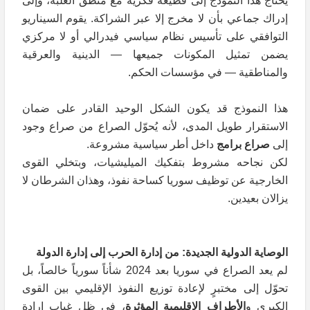
يحتاج هذا النموذج إلى قطيعة فكرية مع منطق الغلبة، وإلى
إدراك جماعي بأن لا مخرج إلا عبر الشراكة. يقوم السيناريو
التوافقي على تأسيس نظام سياسي فيدرالي أو لا مركزي
يضمن تمثيل المكونات جميعها — الدينية والعرقية
والمناطقية — في مؤسسات الحكم.
هذا النموذج قد يكون الشكل الوحيد القادر على ضمان
الاستقرار طويل المدى، لأنه يُحوّل الصراع من صراع وجود
إلى
صراع برامج
داخل أطر سياسية مشروعة.
لكن نجاحه مشروط بتفكيك الميليشيات، وبتخلي القوى
الخارجية عن توظيف سوريا كساحة نفوذ، وهذان الشرطان لا
يزالان بعيدين.
الوصاية الدولية الجديدة: من إدارة الحرب إلى إدارة الدولة
لم يعد الصراع في سوريا بعد 2024 شأناً سورياً خالصاً، بل
تحوّل إلى مختبرٍ لإعادة توزيع النفوذ الإقليمي بين القوى
الكبرى و
الأطراف الإقليمية المؤثرة
، في ظل غياب إرادة