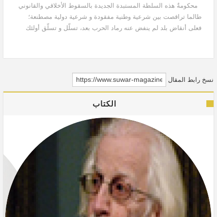
محكومةٌ هذه السلطة المستبدة الجديدة بالسقوط الأخلاقي والقانوني
طالما تراقصت بين شرعية وطنية مفقودة و شرعية دولية مصطنعة؛
فعلى أنقاض بلد لم ينفض عنه رماد الحرب بعد، تسلّل و تسلّق أولئك
الذين لم يولدوا من رحم الثورة، وما...
نسخ رابط المقال
الكتاب