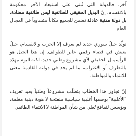
آخر. فالدولة التي تُبنى على استبعاد الآخر محكومة
بالانقسام. إنّ
البديل الحقيقي للطائفية ليس طائفية مضادة،
بل دولة مدنية عادلة
تضمن للجميع مكاناً متساوياً في المجال
العام.
تولّد جيلٌ سوري جديد لم يعرف إلا الحرب والانقسام، جيلٌ
يعيش في فضاء رقمي عابر للطوائف. إن هذا الجيل هو
الرأسمال الحقيقي لأي مشروع وطني جديد، لكنه اليوم مهدّد
بالتطرف أو الاغتراب، ما لم يجد في دولته القادمة معنى
للانتماء والمواطنة.
إنّ تجاوز هذا الخطاب يتطلّب مشروعاً وطنياً يعيد تعريف
"الأغلبية" بوصفها أغلبية سياسية منفتحة لا هوية دينية مغلقة،
ويؤسس لثقافةٍ تُعلي من شأن المواطنة لا الانتماء الطائفي.