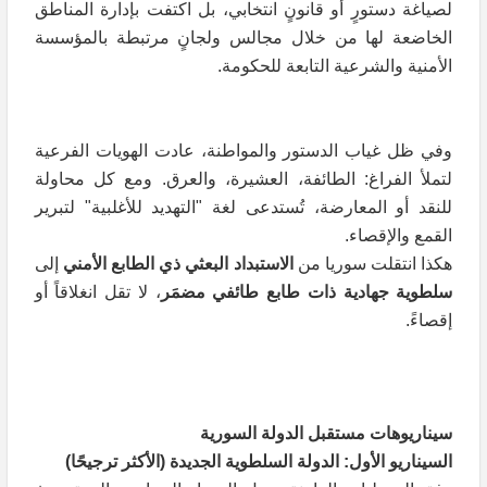
لصياغة دستورٍ أو قانونٍ انتخابي، بل اكتفت بإدارة المناطق
الخاضعة لها من خلال مجالس ولجانٍ مرتبطة بالمؤسسة
الأمنية والشرعية التابعة للحكومة.
وفي ظل غياب الدستور والمواطنة، عادت الهويات الفرعية
لتملأ الفراغ: الطائفة، العشيرة، والعرق. ومع كل محاولة
للنقد أو المعارضة، تُستدعى لغة "التهديد للأغلبية" لتبرير
القمع والإقصاء.
هكذا انتقلت سوريا من
الاستبداد البعثي ذي الطابع الأمني
إلى
سلطوية جهادية ذات طابع طائفي مضمَر
، لا تقل انغلاقاً أو
إقصاءً.
سيناريوهات مستقبل الدولة السورية
السيناريو الأول: الدولة السلطوية الجديدة (الأكثر ترجيحًا)