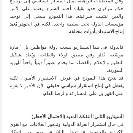
وفق المعطيات الراهنة، يميل المسار السياسي إلى ترسيخ
حكم مركزي جديد بقيادة أحمد الشرع، يعتمد على الأمن
والدين لتثبيت شرعيته. هذا النموذج يسعى إلى توحيد
مؤسسات الدولة تحت سلطة واحدة، لكنه في الجوهر
يُعيد
إنتاج الاستبداد بأدوات مختلفة
.
فالدولة في هذا السيناريو ليست دولة مواطنين بل "إمارة
موسّعة" تُدار وفق منطق الولاء والطاعة، ويُعاد تشكيل
التعليم والإعلام والقضاء بما يخدم تصوراً دينياً واحداً للهوية
السورية.
قد ينجح هذا النموذج في فرض "الاستقرار الأمني"، لكنه
يفشل في إنتاج استقرار سياسي حقيقي
، لأن الأخير لا يقوم
على القهر بل على المشاركة والرضا العام.
السيناريو الثاني: التفكك المديد (الاحتمال الأخطر)
في حال استمرار العزلة الدولية وتدهور العلاقات مع القوى
الكردية والجنوبية، قد تدخل البلاد في طور من التفكك