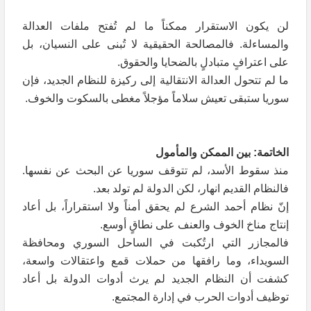
لن يكون الاستقرار ممكناً ما لم تُفتح ملفات العدالة
والمساءلة. فالمصالحة الحقيقية لا تُبنى على النسيان، بل
على اعترافٍ متبادلٍ بالضحايا والحقوق.
ما لم تتحول العدالة الانتقالية إلى ركيزة للنظام الجديد، فإن
سوريا ستبقى تعيش سلاماً مؤجلاً مغطى بالسكوت والخوف.
الخاتمة: بين الممكن والمأمول
منذ سقوط الأسد، لم تتوقف سوريا عن البحث عن نفسها.
فالنظام القديم انهار، لكن الدولة لم تولد بعد.
إنّ نظام أحمد الشرع لم يحقق أمناً ولا استقراراً، بل أعاد
إنتاج مناخ الخوف والعنف على نطاقٍ أوسع.
فالمجازر التي ارتُكبت في الساحل السوري ومحافظة
السويداء، وما رافقها من حملات قمع واعتقالات واسعة،
كشفت أن النظام الجديد لم يرث أدوات الدولة بل أعاد
توظيف أدوات الحرب في إدارة المجتمع.