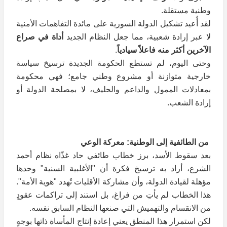
وطنية مستقلة.
لقد أُعيد تشكيل الدولة السورية على مائدة التفاهمات الأمنية
لا عبر إرادة شعبية، مما جعل النظام الجديد
أداة في صراع
الآخرين أكثر منه فاعلاً سيادياً
.
وحتى اليوم، لم تستطع الحكومة الجديدة ترسيخ سياسة
خارجية متوازنة أو مشروع وطني جامع؛ فهي محكومة
بمعادلات الممول والداعم والحليف، لا بمصلحة الدولة أو
إرادة الشعب.
من الطائفية إلى الوطنية: معركة الوعي
بعد سقوط الأسد، برز خطاب طائفي حاد غذّاه نظام أحمد
الشرع، أراد به ترسيخ فكرة أن "الأغلبية السنية" وحدها
مؤهلة لقيادة الدولة، وأن مشاركة الأقليات تُهدد "هوية الأمة".
هذا الخطاب لم يأتِ من فراغ، بل استند إلى تراكمات عقودٍ
من الانقسام والتهميش التي صنعها النظام السابق نفسه.
لكن استمرار هذا المنطق يعني إعادة إنتاج المأساة ذاتها بوجهٍ