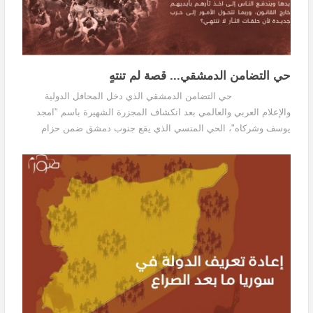
حي التضامن الدمشقي... قصة لم تنتهٍ
حي التضامن الدمشقي الذي دخل المحافل الدولية
والإعلام العربي والعالمي بعد انكشاف المجزرة الشهيرة باسم "امجد
يوسف وشركاه"، الحي المنسي الذي يقع جنوب دمشق ضمن حزام
العشوائيات التي تحيط بدمشق والمدن السورية...