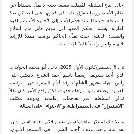
إعادة إنتاج السلطة المُطلقة بصيغة دينية لا تقلّ استبداداً عن
نظام الأسد، وربما تتفوّق عليه في قدرتها على التحصّن ضدّ
المساءلة، فبينما استند حكم الأسد إلى الأجهزة الأمنية والقوة
العارية، يستند الحكم الجديد إلى مزيج قاتِل من السلاح
والعقيدة الدينية؛ حيث يُقدَّم الحاكم بوصفه ممثلاً للإرادة
الإلهية وليس رئيساً قابلاً للمُحاسبة.
في 8 ديسمبر/كانون الأول 2025، دخل أبو محمد الجولاني،
الذي أُعيد تسويقه رسمياً باسم أحمد الشرع، دمشق على
رأس
"هيئة تحرير الشام"
، وقد قُدِّم المشهد في العواصم
الغربية بوصفه بداية مرحلة جديدة، لكنّ واقع الأمر كان نقلاً
مُداراً للسلطة عبر تفاهمات إقليمية ودولية فضّلت
"الاستقرار" على الديمقراطية، و"الاحتواء" على العدالة.
ما تلا ذلك لم يكن بناء دولة، بل تقنين حُكم الغَلبة باسم الدين.
بعد عام واحد، وقفَ "أحمد الشرع" في المسجد الأموي،