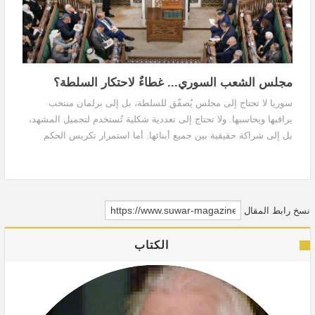
مجلس الشعب السوري... غطاءٌ لاحتكار السلطة؟
سوريا لا تحتاج إلى مجلس يُصفّق للسلطة، بل إلى برلمان منتخب
يراقبها ويحاسبها. ولا تحتاج إلى تعددية شكلية تُستخدم لتجميل المشهد،
بل إلى شراكة حقيقية بين جميع أبنائها. أما استمرار تكريس الحكم
الفردي تحت مسمى المرحلة الانتقالية، وبناء مؤسسات تابعة لا مستقلة،
فلن يقود إلى الاستقرار أو المصالحة الوطنية.
نسخ رابط المقال
الكتاب