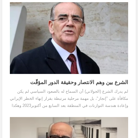
الشرع بين وهم الانتصار وحقيقة الدور المؤقّت
لم يدرك الشرع (الجولاني) أن السماح له بالصعود السياسي لم يكن
مكافأة على "إنجاز"، بل مهمة مرحلية مرتبطة بقرار إنهاء الخطر الإيراني
وإعادة هندسة التوازنات في المنطقة بعد السابع من أكتوبر2023 وهكذا
بات يظن أن الجزرة التي تُمدّ له هي تفويضٌ بإخضاع السوريين مجدداً
للإجرام والاستبداد، غير واعٍ أن دوره المؤقّت ليس سوى تمهيد لمشاريع
جيوسياسية أعمق تستخدمه ثم تتجاوزه، وتتخلّى عنه عند أول منعطف.