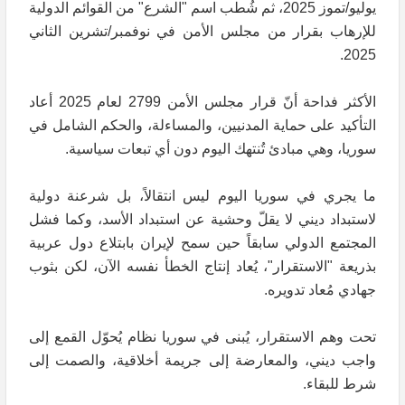
يوليو/تموز 2025، ثم شُطب اسم "الشرع" من القوائم الدولية
للإرهاب بقرار من مجلس الأمن في نوفمبر/تشرين الثاني
2025.
الأكثر فداحة أنّ قرار مجلس الأمن 2799 لعام 2025 أعاد
التأكيد على حماية المدنيين، والمساءلة، والحكم الشامل في
سوريا، وهي مبادئ تُنتهك اليوم دون أي تبعات سياسية.
ما يجري في سوريا اليوم ليس انتقالاً، بل شرعنة دولية
لاستبداد ديني لا يقلّ وحشية عن استبداد الأسد، وكما فشل
المجتمع الدولي سابقاً حين سمح لإيران بابتلاع دول عربية
بذريعة "الاستقرار"، يُعاد إنتاج الخطأ نفسه الآن، لكن بثوب
جهادي مُعاد تدويره.
تحت وهم الاستقرار، يُبنى في سوريا نظام يُحوّل القمع إلى
واجب ديني، والمعارضة إلى جريمة أخلاقية، والصمت إلى
شرط للبقاء.