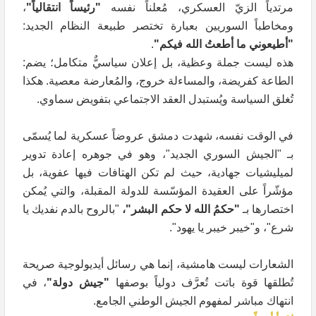
مرتدياً الزيّ العسكري، مُعلناً نفسه
"رئيساً انتقالياً"
،
ومخاطباً السوريين بعبارة تختصر طبيعة النظام الجديد:
"أطيعوني ما أطعتُ الله فيكم"
.
هذه ليست جملة وعظية، بل إعلان سياسيٌّ متكامل؛ يضم:
الطاعة كفريضة، والمساءلة خروج، والمُعارضة معصية. هكذا
تُغلق السياسة ويُستبدل العقد الاجتماعي بتفويض سماوي.
في الوقت نفسه، شهدت دمشق عروضاً عسكرية لما يُسمّى
بـ "الجيش السوري الجديد"، وهو في جوهره إعادة تدوير
لميليشيات جهادية، حيث لم تكن الهتافات فيها عفوية، بل
مؤشّراً على العقيدة المؤسّسة للدولة المقبلة، والتي يُمكن
اختصارها بـ
"حكمُ الله لا حكم البشر"،
"بالروح بالدم نفديك يا
شرع"، و"خيبر خيبر يا يهود".
الشعارات ليست هامشية، إنما هي رسائل أيديولوجية صريحة
تُطلقها قوة باتت تُعرَّف دولياً بوصفها
"جيش دولة"
، في
انتهاك مباشر لمفهوم الجيش الوطني الجامع.