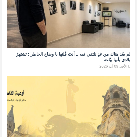
لم يعُد هناك من غدٍ نلتقي فيه .. أنتَ قُلتها يا وضاح الخاطر : تشتهرُ
بلادي بأنها بيّاعة
الأحد, 09 آب 2026