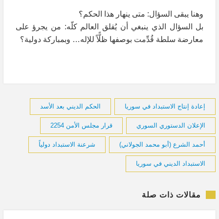
وهنا يبقى السؤال: متى ينهار هذا الحكم؟
بل السؤال الذي ينبغي أن يُقلق العالم كلّه: من يجرؤ على
معارضة سلطة قُدِّمت بوصفها ظلًّاً للإله… وبمباركة دولية؟
إعادة إنتاج الاستبداد في سوريا
الحكم الديني بعد الأسد
الإعلان الدستوري السوري
قرار مجلس الأمن 2254
أحمد الشرع (أبو محمد الجولاني)
شرعنة الاستبداد دولياً
الاستبداد الديني في سوريا
مقالات ذات صلة