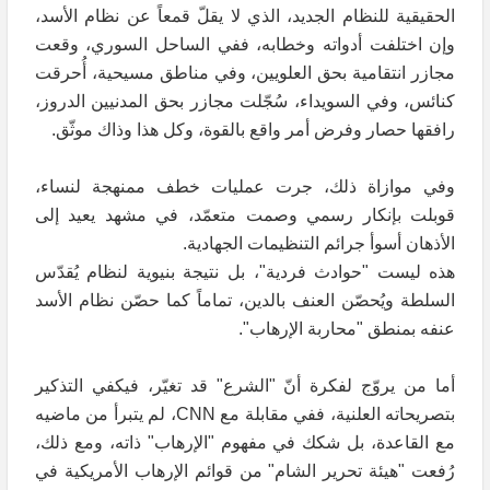
الحقيقية للنظام الجديد، الذي لا يقلّ قمعاً عن نظام الأسد،
وإن اختلفت أدواته وخطابه، ففي الساحل السوري، وقعت
مجازر انتقامية بحق العلويين، وفي مناطق مسيحية، أُحرقت
كنائس، وفي السويداء، سُجّلت مجازر بحق المدنيين الدروز،
رافقها حصار وفرض أمر واقع بالقوة، وكل هذا وذاك موثّق.
وفي موازاة ذلك، جرت عمليات خطف ممنهجة لنساء،
قوبلت بإنكار رسمي وصمت متعمّد، في مشهد يعيد إلى
الأذهان أسوأ جرائم التنظيمات الجهادية.
هذه ليست "حوادث فردية"، بل نتيجة بنيوية لنظام يُقدّس
السلطة ويُحصّن العنف بالدين، تماماً كما حصّن نظام الأسد
عنفه بمنطق "محاربة الإرهاب".
أما من يروّج لفكرة أنّ "الشرع" قد تغيّر، فيكفي التذكير
بتصريحاته العلنية، ففي مقابلة مع CNN، لم يتبرأ من ماضيه
مع القاعدة، بل شكك في مفهوم "الإرهاب" ذاته، ومع ذلك،
رُفعت "هيئة تحرير الشام" من قوائم الإرهاب الأمريكية في