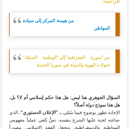
اقرأ أيضاً:
من هيمنة المركز إلى سيادة
المواطن
من"سوريا الجغرافية"إلى"الوطنية السنيّة"
تحولات الهوية والدولة في سوريا الحديثة
السؤال الجوهري هنا ليس: هل هذا حكم إسلامي أم لا؟ بل،
هل هذا نموذج دولة أصلاً؟
الإجابة تظهر بوضوح فيما سُمّي بـ
"الإعلان الدستوري"
، الذي
صاغته لجنة عيّنها الشرع بنفسه. نصٌّ يُلغي عملياً مفهومي
المواطنة والديمقراطية، ويجعل الفقه الإسلامي مصدراً