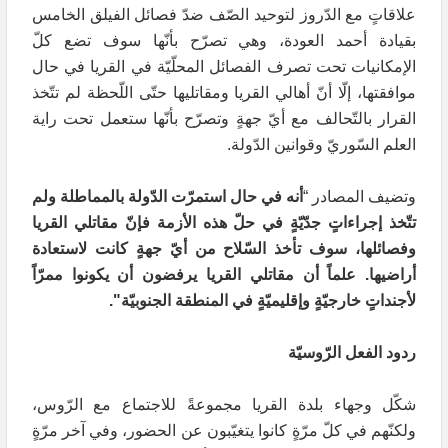
علاقاتٍ مع الدّروز لتوحيد الصّف ضدّ فصائل الفيلق الخامس
بقيادة أحمد العودة، وهي تصرّح بأنّها سوف تضع كلّ
الإمكانيات تحت تصرف الفصائل المحلّيّة في القريا في حال
موافقتها، إلّا أنّ أهالي القريا ومقاتليها حتّى اللّحظة لم تتّخذ
القرار بالتّحالف مع أيّ جهةٍ وتصرّح بأنّها ستعمل تحت راية
العلم السّوريّ وقوانين الدّولة.
وتضيف المصادر “
أنه في حال استمرّت الدّولة بالمماطلة ولم
تتّخذ إجراءاتٍ جدّيّةٍ في حلّ هذه الأزمة فإنّ مقاتلي القريا
وفصائلها، سوف تأخذ السّلاح من أيّ جهةٍ كانت لاستعادة
أراضيها.
علماً أن مقاتلي القريا يرفضون أن يكونوا ممرّاً
لأجنداتٍ خارجيّةٍ وإقليميّةٍ في المنطقة الجنوبيّة".
ردود الفعل الرّوسيّة
شكّل وجهاء بلدة القريا مجموعةً للاجتماع مع الرّوس،
ولكنّهم في كلّ مرّةٍ كانوا يتغيّبون عن الحضور، وفي آخر مرّةٍ