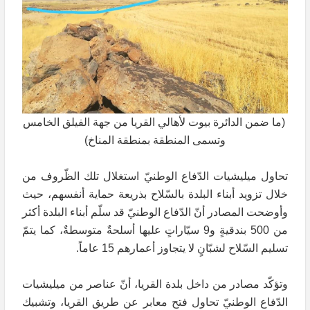
(ما ضمن الدائرة بيوت لأهالي القريا من جهة الفيلق الخامس
وتسمى المنطقة بمنطقة المناخ)
تحاول ميليشيات الدّفاع الوطنيّ استغلال تلك الظّروف من
خلال تزويد أبناء البلدة بالسّلاح بذريعة حماية أنفسهم، حيث
وأوضحت المصادر أنّ الدّفاع الوطنيّ قد سلّم أبناء البلدة أكثر
من 500 بندقيةٍ و9 سيّاراتٍ عليها أسلحةٌ متوسطةٌ، كما يتمّ
تسليم السّلاح لشبّانٍ لا يتجاوز أعمارهم 15 عاماً.
وتؤكّد مصادر من داخل بلدة القريا، أنّ عناصر من ميليشيات
الدّفاع الوطنيّ تحاول فتح معابر عن طريق القريا، وتشبيك