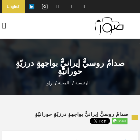
English
صدامٌ روسيٌّ إيرانيٌّ بواجهةٍ درزيّةٍ
حورانيّةٍ
الرئيسية
المجلة
رأي
صدامٌ روسيٌّ إيرانيٌّ بواجهةٍ درزيّةٍ حورانيّةٍ