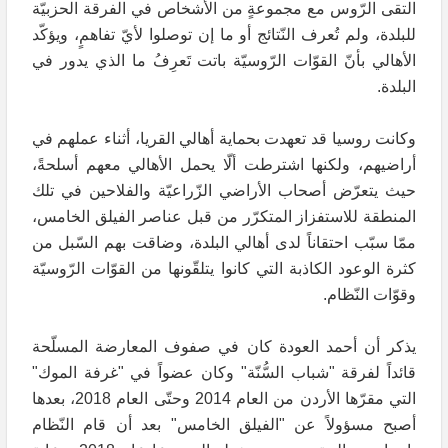
التقى الرّوس مع مجموعةٍ من الأشخاص في الفرقة الحزبيّة
للبلدة، ولم تُعرف النّتائج أو ما إن توصلوا لأيّ تفاهمٍ، ويؤكّد
الأهالي بأنّ القوّات الرّوسيّة باتت تَعرِفُ ما الذي يدور في
البلدة.
وكانت روسيا قد تعهدت بحماية أهالي القريا، أثناء عملهم في
أراضيهم، ولكنها اشترطت ألّا يحمل الأهالي معهم أسلحةً،
حيث يتعرّض أصحاب الأراضي الزّراعيّة والفلاحين في تلك
المنطقة للاستفزاز المتكرّر من قبل عناصر الفيلق الخامس،
ممّا سبّب احتقاناً لدى أهالي البلدة، وضاقت بهم السّبل من
كثرة الوعود الكاذبة التي كانوا يتلقّونها من القوّات الرّوسيّة
وقوّات النّظام.
يذكر أن أحمد العودة كان في صفوف المعارضة المسلّحة
قائداً لفرقة "شباب السُّنّة" وكان عضواً في "غرفة الموك"
التي مقرّها الأردن من العام 2014 وحتّى العام 2018، بعدها
أصبح مسؤولاً عن "الفيلق الخامس" بعد أن قام النّظام