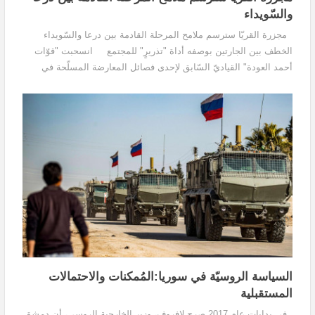
والسّويداء
مجزرة القريّا سترسم ملامح المرحلة القادمة بين درعا والسّويداء
الخطف بين الجارتين بوصفه أداة "تذريرٍ" للمجتمع انسحبت "قوّات
أحمد العودة" القياديّ السّابق لإحدى فصائل المعارضة المسلّحة في
محافظة درعا، والقياديّ الحاليّ...
السياسة الروسيّة في سوريا:المُمكنات والاحتمالات
المستقبلية
في بدايات عام 2017 صرح لافروف، وزير الخارجية الروسي، أن دمشق