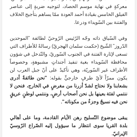
معركةٍ في نهاية موسم الحصاد، لتوجيه ضربةٍ إلى عناصر
الفيلق الخامس بقيادة أحمد العودة ممّا يساهم بتأجيج الخلاف
والفتنة بين السّويداء ودرعا.
وفي السّياق ذاته وجّه الرّئيس الرّوحيّ لطائفة "الموحدين
الدّروز" الشّيخ (حكمت سلمان الهجريّ) رسالةً للأطراف التي
تسعى لإثارة الفتنة في الجنوب السّوريّ، والتّدخل في شؤون
محافظة السّويداء بغية تنفيذ أجنداتٍ مشبوهةٍ، وخصوصاً
الأطراف غير السّوريّة، وهي تأكيدٌ على أنّ جبل العرب لن
يكون ممرّاً لأيّ طرفٍ خارجيٍّ بقوله:
"نحن طائفةٌ أدرى
بشعابنا ولا نحتاج لشدّ أزرنا من مغرضٍ في الخارج، فنحن لا
ننتمي لفئة بعينها بل نحن أصحاب أرضٍ، وننتمي لوطنٍ عريقٍ
نحن فيه نسيجٌ وجزءٌ من مكوناته".
يبقى موضوع التّسليح رهن الأيام القادمة، وما على أهالي
بلدة القريا سوى انتظار ما سيؤول إليه الصّراع الرّوسيّ
الإيرانيّ.