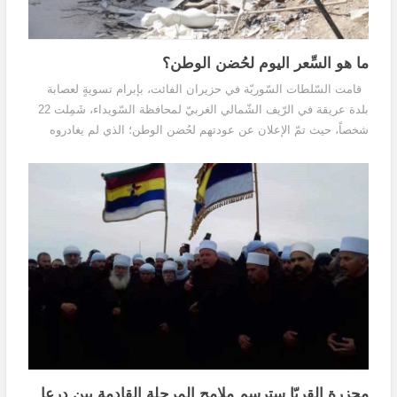
ما هو السِّعر اليوم لحُضن الوطن؟
قامت السّلطات السّوريّة في حزيران الفائت، بإبرام تسويةٍ لعصابة
بلدة عريقة في الرّيف الشّمالي الغربيّ لمحافظة السّويداء، شَمِلت 22
شخصاً، حيث تمّ الإعلان عن عودتهم لحُضن الوطن؛ الذي لم يغادروه
أساساً. وقدّمت لهم السّلطات...
مجزرة القريّا سترسم ملامح المرحلة القادمة بين درعا