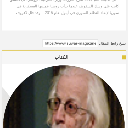
كانت على وشك السقوط، عندما بدأت روسيا عمليتها العسكرية في
سوريا لإنقاذ النظام السوري في أيلول عام 2015. وقد قال لافروف
ذلك في 17 كانون الثاني 2017 في مؤتمره الصحفي...
نسخ رابط المقال
الكتاب