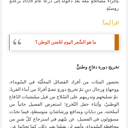
بإجراء مصالحةٍ معه بعد دخوله إلى درعا عام 2018 برعايةٍ
روسيّةٍ.
اقرأ أيضاً:
ما هو السِّعر اليوم لحُضن الوطن؟
تخريج دورة دفاعٍ وطنيٍّ
بحضور المئات من أفراد الفصائل المحلّيّة في السّويداء،
ووجهاءٍ ورجال دينٍ تمّ تخريج دورةٍ تضمّ أفرادً من أبناء القريا،
تمّ تسليحهم وتدريبهم على السّلاح من قبل ميليشيات الدّفاع
الوطنيّ، وأثناء حفل التّخرج؛ استعرض الفصيل جانباً من
أسلحته، من دباباتٍ ومدافع ورشاشاتٍ متوسطةٍ، فيما تحدّث
مسؤولون في الفصيل، عن نيّتهم في استرجاع كلّ شبرٍ من
محافظة السّويداء، وأنهم لن يقبلوا بغير ذلك، كما تحدّثوا عن