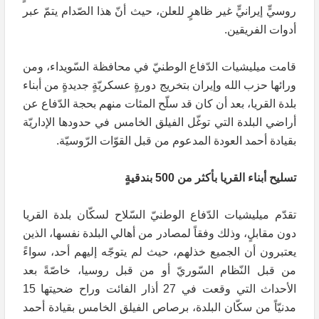
روسيٍّ إيرانيٍّ غير ظاهرٍ للعلن، حيث أنّ هذا الصّدام يتمّ عبر
أدوات الفريقين.
قامت ميليشيات الدّفاع الوطنيّ في محافظة السّويداء، ومن
ورائها حزب الله وإيران بتخريج دورةٍ عسكريّةٍ جديدةٍ من أبناء
بلدة القريا، بعد أن كان قد سلّح المئات منهم بحجة الدّفاع عن
أراضي البلدة التي توغّل الفيلق الخامس في حدودها الإداريّة
بقيادة أحمد العودة المدعوم من قبل القوّات الرّوسيّة.
تسليح أبناء القريا بأكثر من 500 بندقيةٍ
تقدّم ميليشيات الدّفاع الوطنيّ السّلاح لسكّان بلدة القريا
دون مقابلٍ، وذلك وفقاً لمصادر من أهالي البلدة نفسها، الذين
يعتبرون أن الجميع خذلهم، حيث لم يتوجّه إليهم أحد، سواءً
من قبل النّظام السّوريّ أو من قبل روسيا، خاصّةً بعد
الأحداث التي وقعت في 27 أذار الفائت وراح ضحيتها 15
مدنيّاً من سكّان البلدة، برصاص الفيلق الخامس بقيادة أحمد