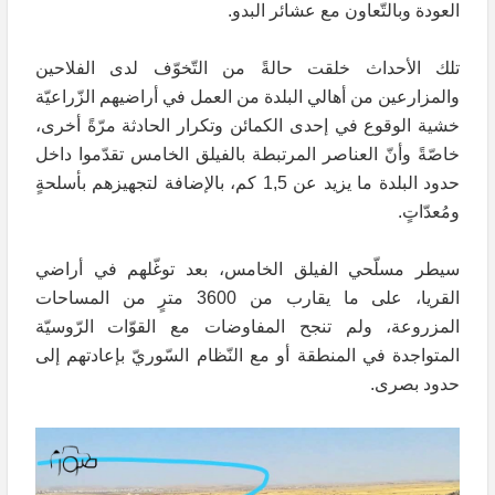
العودة وبالتّعاون مع عشائر البدو.
تلك الأحداث خلقت حالةً من التّخوّف لدى الفلاحين
والمزارعين من أهالي البلدة من العمل في أراضيهم الزّراعيّة
خشية الوقوع في إحدى الكمائن وتكرار الحادثة مرّةً أخرى،
خاصّةً وأنّ العناصر المرتبطة بالفيلق الخامس تقدّموا داخل
حدود البلدة ما يزيد عن 1,5 كم، بالإضافة لتجهيزهم بأسلحةٍ
ومُعدّاتٍ.
سيطر مسلّحي الفيلق الخامس، بعد توغّلهم في أراضي
القريا، على ما يقارب من 3600 مترٍ من المساحات
المزروعة، ولم تنجح المفاوضات مع القوّات الرّوسيّة
المتواجدة في المنطقة أو مع النّظام السّوريّ بإعادتهم إلى
حدود بصرى.