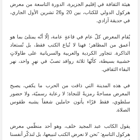
هيئة الثقافة في إقليم الجزيرة، الدورة التاسعة من معرض
هركول الدولي للكتاب، بين 20 و26 تشرين الأول الجاري،
في حديقة آزادي.
يُقام المعرض كلّ عام في قاعةٍ عامة، إلّا أنّه يمتلئ بما هو
أعمق من المظاهر؛ فهنا لا تُباع الكتب فقط، بل تُستعاد
الذاكرة. تتجاور الكردية والعربية والسريانية على طاولاتٍ
خشبية بسيطة، كأنّها ثلاثة روافد تصبّ في نهرٍ واحد، نهر
البقاء الثقافي.
في هذه المدينة التي ذاقت من الحرب ما يكفي، يصبح
المعرض مساحةً رمزيةً للنجاة؛ لا رعاية رسميّة، ولا حضور
سلطوي، فقط قرّاء يأتون حاملين شغفاً يشبه طقوس
الصلاة.
يقول الكاتب عبد المجيد خلف، وهو أحد منظّمي معرض
هركول التاسع: "نحن لا نعرض الكتب لنبيعها، بل لنذكّر أنفسنا