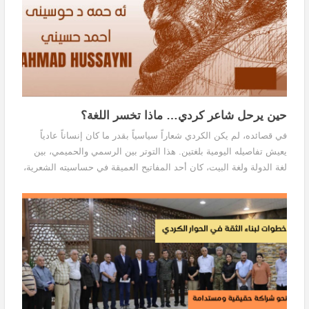
حين يرحل شاعر كردي… ماذا تخسر اللغة؟
في قصائده، لم يكن الكردي شعاراً سياسياً بقدر ما كان إنساناً عادياً
يعيش تفاصيله اليومية بلغتين. هذا التوتر بين الرسمي والحميمي، بين
لغة الدولة ولغة البيت، كان أحد المفاتيح العميقة في حساسيته الشعرية،
ولهذا بدت قصائده أقرب إلى الهمس منها إلى الخطابة، شعر يعرف أن
المأساة الكبيرة لا تحتاج دائماً إلى كلمات كبيرة، بل إلى إصغاء عميق لما
يتكسر في الداخل، فهو كتب عن الأمكنة كما لو أنها كائنات حيّة: المدن
التي تتبدّل وجوهها مع الزمن، البيوت التي تُترك فجأة، والأسماء التي
تضطر إلى السفر أكثر من أصحابها.