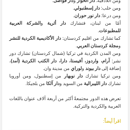
ومن اللاذقية:
دار الحوار
و
دار فواصل
.
ومن حلب:
دار إسطنبولي
.
ومن درعا:
دار نور حوران
.
أمّا من لبنان، فتشارك
دار أثرية
و
الشركة العربية
للمطبوعات
.
كما تشارك من اقليم كردستان:
دار الأكاديمية الكردية للنشر
و
مجلة كردستان العربي
.
ومن المدن الكردية في تركيا (شمال كردستان) تشارك دور
نشر:
آرام، واردوز، أفيستا، دارا، دار الكتب الكردية (آمد)
،
إضافة إلى
دار بيوند
و
لوراي
من مدينة وان.
ومن تركيا تشارك
دار نوبهار
من إسطنبول، ومن أوروبا
تشارك
دار الليبرالية
من السويد و
دار آلكا
من بلجيكا.
تعرض هذه الدور مجتمعةً أكثر من أربعة آلاف عنوان باللغات
العربية والكردية والتركية.
اقرأ أيضاً: