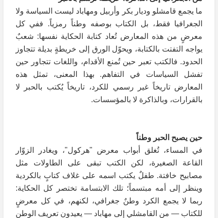
ما يجمع قامشلو وديار بكر وأربيل ومهاباد ليست السياسة ولا
الجغرافيا فقط، بل الكتاب بوصفه وطناً رمزياً. ففي كل
معرضٍ من هذه المعارض تُعاد كتابة الحكاية نفسها: شعبٌ
يواجه التفتت بالكتابة، ويحوّل الورق إلى خريطةٍ بديلة تتجاوز
الحدود. فالكتب تعبر حين تُمنع الأقدام، واللغات تتجاور حين
تفشل السياسات في التفاهم. بهذا المعنى، تمثل هذه
المعارض تاريخاً غير رسمي للكرد، تاريخاً يُكتب بالحبر لا
بالقرارات، وبالذاكرة لا بالمؤسسات.
حين يصبح الحبر وطناً
في المساء، تُغلق أبواب معرض "هركول"، ويغادر الزوّار
القاعة الصغيرة، لكن الكتب تبقى على الطاولات مثل
مصابيح خافتة. طفلٌ يكتب اسمه على غلاف كتابٍ بالكردية
وينظر إلى أمه مبتسماً؛ تلك الابتسامة تختصر كل الحكاية:
ربما لا يجمع الكرد وطنٌ جغرافي، لكنهم، في كل معرضٍ
للكتاب — من القامشلي إلى مهاباد — يعيدون تعريف الوطن