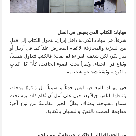
مهاباد: الكتاب الذي يعيش في الظل
شرقاً، في مهاباد الكردية داخل إيران، يتحول الكتاب إلى فعلٍ
من السرّية والمجازفة. لا تُقام المعارض علناً كما في أربيل أو
ديار بكر، لكن شغف القراءة لم يمت؛ فالكتب تُتداول همساً،
وتُباع في الخفاء، وتُقرأ تحت الضوء الخافت، كأنّ كل كتابٍ
بالكردية وثيقةُ شجاعةٍ شخصية.
في مهاباد، المعرض ليس حدثاً موسمياً، بل ذاكرةً مؤجلة،
يتناقلها الناس جيلاً بعد جيل على أمل أن تُقام ذات يوم تحت
سماءٍ مفتوحة. وهناك، يظلّ الحبر مقاومةً من نوع آخر:
مقاومة الصمت بالنصّ، والنسيان بالكتابة.
من الجغرافيا إلى الذاكرة: خريطة تُرسم بالحبر