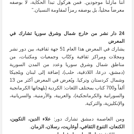
أننا مازلنا موجودين. فمن هركول تبدأ الحكاية، لا بوصفه
معرضاً محلياً، بل بوصفه رمزاً لمقاومة النسيان."
24
دار نشر من خارج شمال وشرق سوريا تشارك في
المعرض
يشارك في المعرض هذا العام 51 جهة ثقافية، بين دور نشر
ومجلات ومراكز ثقافية وكتّاب وجمعيات ومكتبات، من
مناطق شمال وشرق سوريا وعدد من المدن السورية
(دمشق، درعا، اللاذقية، حلب)، إضافة إلى لبنان وبلجيكا
وشمال كردستان وتركيا. ويُعرض في المعرض أكثر من 13
ألفاً و700 كتاب بمختلف اللغات: الكردية (بلهجاتها الكرمانجية
والسورانية والكرمانجكية)، والعربية، والأرمنية، والسريانية،
والإنكليزية، والتركية.
ومن العاصمة دمشق تشارك دور:
علاء الدين، التكوين،
الكنعان، التنوع الثقافي، أوغاريت، رسلان، الزمان
.