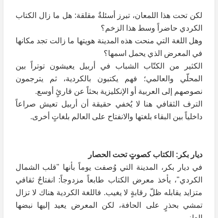
لكن تحت هذا اللمعان، تبرز أسئلةٌ مقلقة: هل ما زال الكتاب
الكردي حاضراً وسط هذا الزخم؟
وهل اللغة التي منحت هذه المدينة هويتها ما زالت تجد مكانها
في المعرض الذي يحمل اسمها؟
الكثير من الكتّاب الشباب في أربيل يعيشون توتراً بين
المحلّي والعالمي؛ فهم يكتبون بالكردية، ثم يترجمون
نصوصهم إلى العربية أو الإنكليزية بحثاً عن قارئٍ أوسع.
الترف الثقافي هنا لا يُخفي حقيقة أن أربيل تعيش صراعاً
داخلياً بين البقاء بلغتها والانفتاح على العالم بلغاتٍ أخرى.
ديار بكر: الكتاب كصوتٍ تحت الحصار
في ديار بكر، المدينة التي وُصفت يوماً بأنها "قلب الشمال
الكردي"، يأخذ معرض الكتاب طابعاً مزدوجاً: انفتاحٌ ثقافي
متزايد يقابله ظلّ رقابةٍ لا يغيب. فاللغة الكردية هناك لا تزال
تمشي بحذرٍ على الحافة، لكن المعرض يعيد إليها نبضها
العلني.