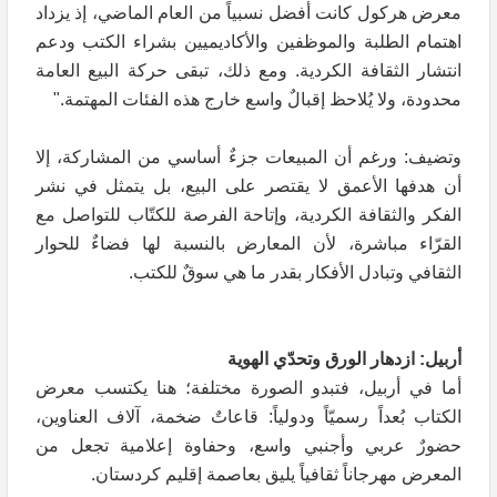
معرض هركول كانت أفضل نسبياً من العام الماضي، إذ يزداد
اهتمام الطلبة والموظفين والأكاديميين بشراء الكتب ودعم
انتشار الثقافة الكردية. ومع ذلك، تبقى حركة البيع العامة
محدودة، ولا يُلاحظ إقبالٌ واسع خارج هذه الفئات المهتمة."
وتضيف: ورغم أن المبيعات جزءٌ أساسي من المشاركة، إلا
أن هدفها الأعمق لا يقتصر على البيع، بل يتمثل في نشر
الفكر والثقافة الكردية، وإتاحة الفرصة للكتّاب للتواصل مع
القرّاء مباشرة، لأن المعارض بالنسبة لها فضاءٌ للحوار
الثقافي وتبادل الأفكار بقدر ما هي سوقٌ للكتب.
أربيل: ازدهار الورق وتحدّي الهوية
أما في أربيل، فتبدو الصورة مختلفة؛ هنا يكتسب معرض
الكتاب بُعداً رسميّاً ودولياً: قاعاتٌ ضخمة، آلاف العناوين،
حضورٌ عربي وأجنبي واسع، وحفاوة إعلامية تجعل من
المعرض مهرجاناً ثقافياً يليق بعاصمة إقليم كردستان.