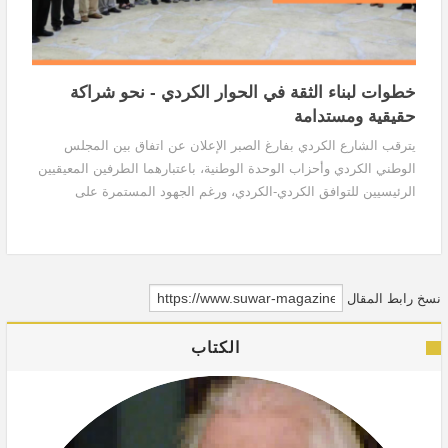
خطوات لبناء الثقة في الحوار الكردي - نحو شراكة
حقيقية ومستدامة
يترقب الشارع الكردي بفارغ الصبر الإعلان عن اتفاق بين المجلس
الوطني الكردي وأحزاب الوحدة الوطنية، باعتبارهما الطرفين المعيقيين
الرئيسيين للتوافق الكردي-الكردي، ورغم الجهود المستمرة على
المستويات المحلية والإقليمية والدولية، بالإضافة إلى مبادرات من
المجتمع المدني مثل مبادرة “يد بيد”، ومحاولات الزعيم مسعود البرزاني
والجنرال مظلوم عبدي للتقريب بين الأطراف، إلا أن العقبة الأكبر التي
تعيق تحقيق هذا الاتفاق هي انعدام الثقة بين الأطراف.
نسخ رابط المقال
الكتاب