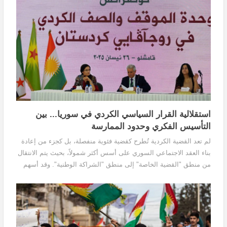
استقلالية القرار السياسي الكردي في سوريا... بين
التأسيس الفكري وحدود الممارسة
لم تعد القضية الكردية تُطرح كقضية فئوية منفصلة، بل كجزء من إعادة
بناء العقد الاجتماعي السوري على أسس أكثر شمولاً، بحيث يتم الانتقال
من منطق "القضية الخاصة" إلى منطق "الشراكة الوطنية". وقد أسهم
هذا التوجه في كسر العزلة التقليدية للقضية الكردية وربطها بمسار
التحول الديمقراطي الأوسع، لا سيما من خلال الانخراط في مبادرات
سياسية مشتركة مع قوى المعارضة السورية، وكان من أبرز تجلياته
الإسهام في "إعلان دمشق لقوى المعارضة"