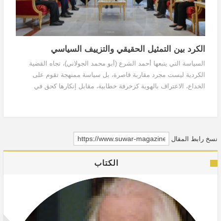
الكرد بين التمثيل الحقيقي والتزييف السياسي
السياسة التي يتبعها أحمد الشرع (أبو محمد الجولاني)، تجاه القضية
الكردية ليست مجرد مقاربة قاصرة، بل سياسة ممنهجة تقوم على
الخداع، الاعتراف بالهوية كزخرفة خطابية، مقابل إنكارها كحق في
التمثيل والشراكة. وضمن هذا الإطار، يتعمد الشرع ضرب التمثيل
السياسي الكردي الفعلي، وفي مقدمته "الوفد المنبثق عن كونفرانس
قامشلو"، بوصفه التعبير الأصدق عن إرادة شريحة واسعة من الشعب
الكردي، عبر محاولات مدروسة لتهميشه وعزله، واستبداله ببدائل
نسخ رابط المقال
مصطنعة تدين بالولاء للسلطة.
الكتاب