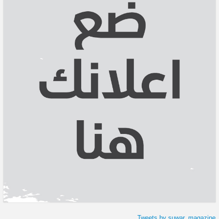
Tweets by suwar_magazine