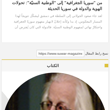
من "سوريا الجغرافية" إلى "الوطنية السنيّة": تحولات
الهوية والدولة في سوريا الحديثة
لقد جاء صعود الجولاني إلى السلطة في دمشق ليشكّل تتويجاً لهذا
المسار المعكوس، إذ بدا وكأنه إعلانٌ لانهيار مفهوم سوريَا الجغرافية
واحتكارٌ نهائي لمفهوم الوطنية السنيّة. فالدولة التي كان يُفترض أن
تقوم على التنوع والتعدد تحولت إلى سلطةٍ مؤدلجة مغلقة على نفسها،
تستمد شرعيتها من تأويلٍ دينيٍ ضيق، وتعيد تعريف الوطنية على أساس
الولاء العقدي لا على أساس الانتماء السياسي.
نسخ رابط المقال
الكتاب