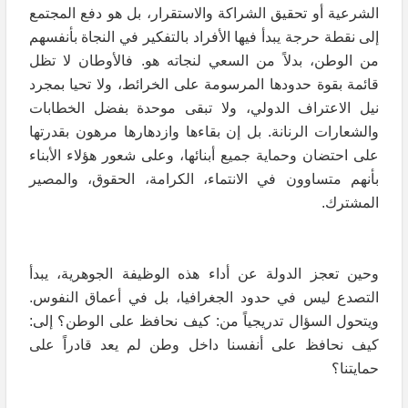
الشرعية أو تحقيق الشراكة والاستقرار، بل هو دفع المجتمع
إلى نقطة حرجة يبدأ فيها الأفراد بالتفكير في النجاة بأنفسهم
من الوطن، بدلاً من السعي لنجاته هو. فالأوطان لا تظل
قائمة بقوة حدودها المرسومة على الخرائط، ولا تحيا بمجرد
نيل الاعتراف الدولي، ولا تبقى موحدة بفضل الخطابات
والشعارات الرنانة. بل إن بقاءها وازدهارها مرهون بقدرتها
على احتضان وحماية جميع أبنائها، وعلى شعور هؤلاء الأبناء
بأنهم متساوون في الانتماء، الكرامة، الحقوق، والمصير
المشترك.
وحين تعجز الدولة عن أداء هذه الوظيفة الجوهرية، يبدأ
التصدع ليس في حدود الجغرافيا، بل في أعماق النفوس.
ويتحول السؤال تدريجياً من: كيف نحافظ على الوطن؟ إلى:
كيف نحافظ على أنفسنا داخل وطن لم يعد قادراً على
حمايتنا؟