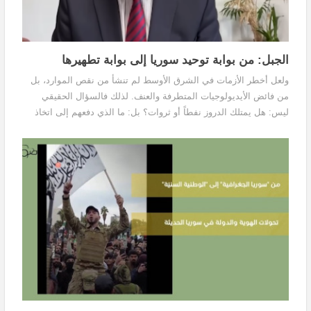
الجبل: من بوابة توحيد سوريا إلى بوابة تطهيرها
ولعل أخطر الأزمات في الشرق الأوسط لم تنشأ من نقص الموارد، بل
من فائض الأيديولوجيات المتطرفة والعنف. لذلك فالسؤال الحقيقي
ليس: هل يمتلك الدروز نفطاً أو ثروات؟ بل: ما الذي دفعهم إلى اتخاذ
قرار تقرير مصيرهم بأنفسهم؟ الجواب واضح: رفض الخضوع لإرهاب
متجذّر في عقول مريضة لا تعترف بالاختلاف.